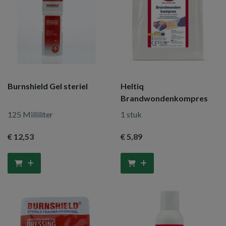
Burnshield Gel steriel
Heltiq
Brandwondenkompres
125 Milliliter
1 stuk
€ 12
,53
€ 5
,89