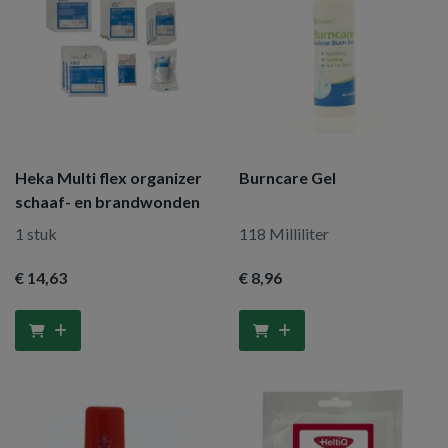
Heka Multi flex organizer
Burncare Gel
schaaf- en brandwonden
1 stuk
118 Milliliter
€ 14
,63
€ 8
,96