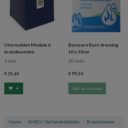
Utermohlen Module 6
Burncare Burn dressing
brandwonden
10 x 10cm
1 stuk
20 stuks
€ 21
,65
€ 99
,10
Niet op voorraad
Home
EHBO / Verbandmiddelen
Brandwonden