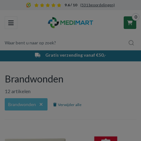
9.6 / 10
(531 beoordelingen)
0
Toggle navigation
Waar bent u naar op zoek?
Gratis verzending vanaf €50,-
Winkelwagen
Brandwonden
Uw winkelwagen is leeg.
12 artikelen
Vul hem met producten.
Brandwonden
Verwijder alle