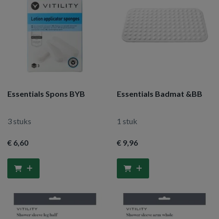
Essentials Spons BYB
Essentials Badmat &BB
3 stuks
1 stuk
€ 6
,60
€ 9
,96