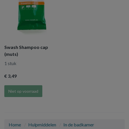
Swash Shampoo cap
(muts)
1 stuk
€ 3
,49
Niet op voorraad
Home
Hulpmiddelen
In de badkamer