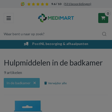
9.6 / 10
(531 beoordelingen)
0
Toggle navigation
Waar bent u naar op zoek?
PostNL bezorging & afhaalpunten
Winkelwagen
Hulpmiddelen in de badkamer
Uw winkelwagen is leeg.
9 artikelen
Vul hem met producten.
In de badkamer
Verwijder alle