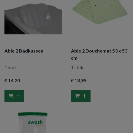
Able 2 Badkussen
Able 2 Douchemat 53 x 53
cm
1 stuk
1 stuk
€ 14
,20
€ 18
,95