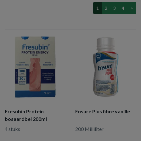
1
2
3
4
>
Fresubin Protein
Ensure Plus fibre vanille
bosaardbei 200ml
4 stuks
200 Milliliter