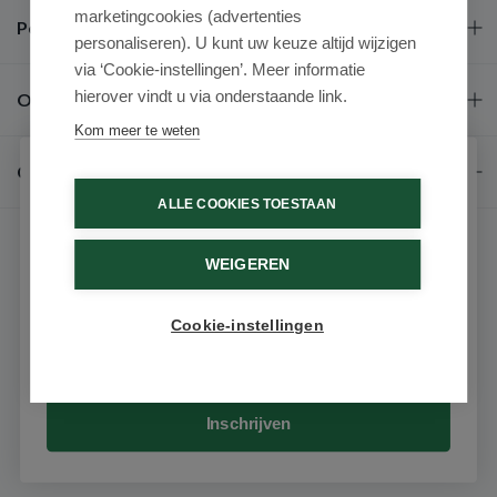
marketingcookies (advertenties
Populaire merken
personaliseren). U kunt uw keuze altijd wijzigen
via ‘Cookie-instellingen’. Meer informatie
hierover vindt u via onderstaande link.
Over ons
Kom meer te weten
Contact
Schrijf je in voor onze nieuwsbrief
ALLE COOKIES TOESTAAN
Ontvang als eerste de beste aanbiedingen en persoonlijk
advies
WEIGEREN
Voornaam
Cookie-instellingen
9.6 / 10
(531 beoordelingen)
Email
© 2026 - Medimart.nl.
Inschrijven
Filters