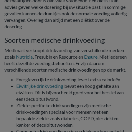
de maaltijden door is dan vaak voldoende. Een diëtist kan
advies geven welke dosering bij uw situatie past. In sommige
gevallen kunnen de drankjes ook de normale voeding volledig
vervangen. Overleg dan altijd met een diëtist over de
dosering.
Soorten medische drinkvoeding
Medimart verkoopt drinkvoeding van verschillende merken
zoals
Nutricia
, Fresubin en Resource en
Ensure
. Niet iedereen
heeft dezelfde voedingsbehoeften. Er zijn daarom
verschillende soorten medische drinkvoedingen op de markt.
Energieverrijkte drinkvoeding levert extra calorieën.
Eiwitrijke drinkvoeding
bevat een hoog gehalte aan
eiwitten. Dit is bijvoorbeeld goed voor het herstel van
een (decubitus)wond.
Ziektespecifieke drinkvoedingen zijn medische
drinkvoedingen speciaal voor mensen met een
bepaalde ziekte zoals diabetes, COPD, nierziekten,
kanker of decubituswonden.
Compacte drinkvoedingen is een kleinere hoeveelheid