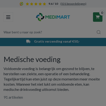
9.6 / 10
(531 beoordelingen)
0
Toggle navigation
Waar bent u naar op zoek?
Gratis verzending vanaf €50,-
Winkelwagen
Medische voeding
Uw winkelwagen is leeg.
Voldoende voeding is belangrijk om gezond te blijven, te
Vul hem met producten.
herstellen van ziekte, een operatie of een behandeling.
Tegelijkertijd kan eten juist op deze momenten meer moeite
kosten. Wanneer het niet lukt om voldoende eten, kan
medische drinkvoeding uitkomst bieden.
91 artikelen