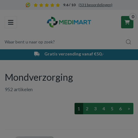
9.6 / 10
(531 beoordelingen)
0
Toggle navigation
Waar bent u naar op zoek?
Gratis verzending vanaf €50,-
Winkelwagen
Mondverzorging
Uw winkelwagen is leeg.
952 artikelen
Vul hem met producten.
1
2
3
4
5
6
>