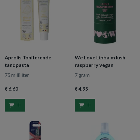
Aprolis Toniferende
We Love Lipbalm lush
tandpasta
raspberry vegan
75 milliliter
7 gram
€ 6
,60
€ 4
,95