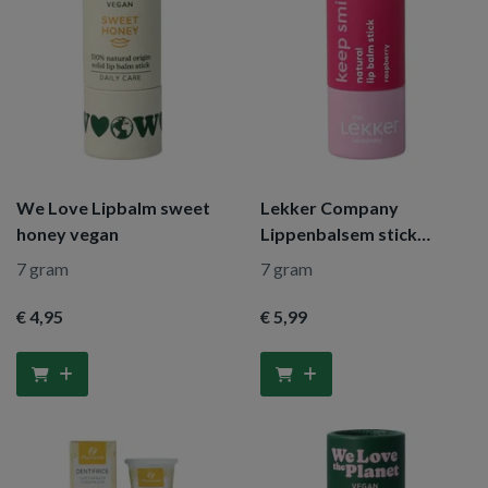
We Love Lipbalm sweet
Lekker Company
honey vegan
Lippenbalsem stick
raspberry
7 gram
7 gram
€ 4
,95
€ 5
,99