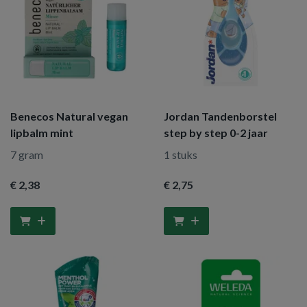
Benecos Natural vegan
Jordan Tandenborstel
lipbalm mint
step by step 0-2 jaar
7 gram
1 stuks
€ 2
,38
€ 2
,75