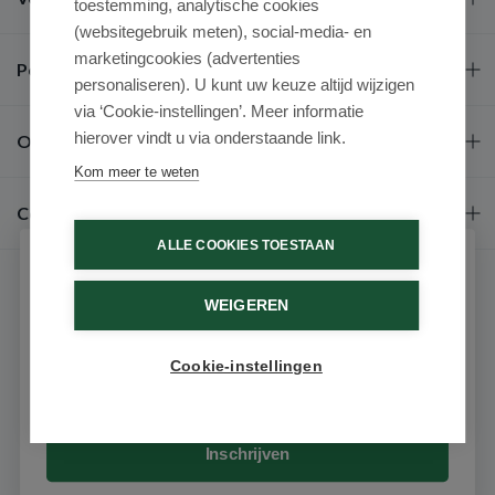
toestemming, analytische cookies
(websitegebruik meten), social-media- en
marketingcookies (advertenties
Populaire merken
personaliseren). U kunt uw keuze altijd wijzigen
via ‘Cookie-instellingen’. Meer informatie
hierover vindt u via onderstaande link.
Over ons
Kom meer te weten
Contact
ALLE COOKIES TOESTAAN
Schrijf je in voor onze nieuwsbrief
WEIGEREN
Ontvang als eerste de beste aanbiedingen en persoonlijk
advies
Cookie-instellingen
Email
9.6 / 10
(531 beoordelingen)
© 2026 - Medimart.nl.
Inschrijven
Filters