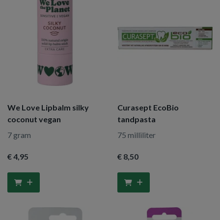
We Love Lipbalm silky
Curasept EcoBio
coconut vegan
tandpasta
7 gram
75 milliliter
€ 4
,95
€ 8
,50