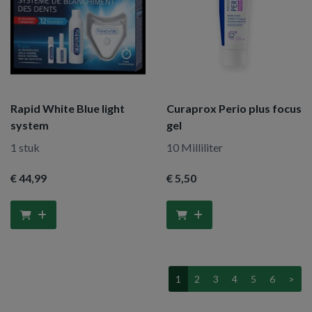
Rapid White Blue light
Curaprox Perio plus focus
system
gel
1 stuk
10 Milliliter
€ 44
,99
€ 5
,50
1
2
3
4
5
6
>