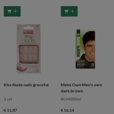
Kiss Nude nails graceful
Mens Own Men's own
dark brown
1 set
80 Milliliter
€ 11
,87
€ 16
,14