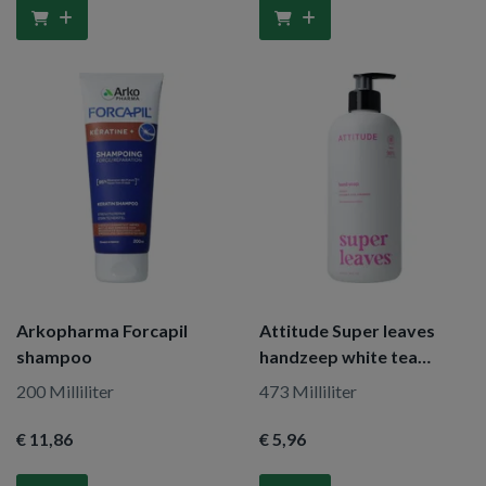
Arkopharma Forcapil
Attitude Super leaves
shampoo
handzeep white tea
leaves
200 Milliliter
473 Milliliter
€ 11
,86
€ 5
,96