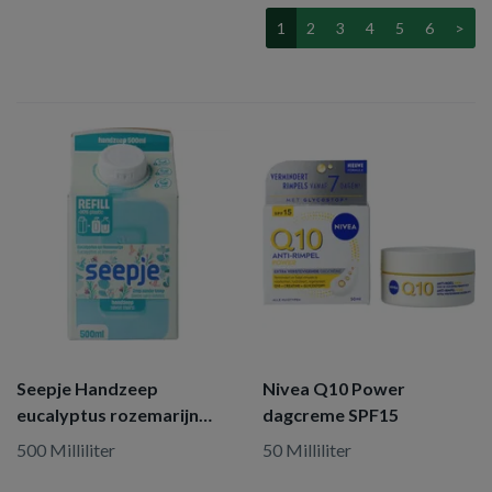
1
2
3
4
5
6
>
Seepje Handzeep
Nivea Q10 Power
eucalyptus rozemarijn
dagcreme SPF15
refill
500 Milliliter
50 Milliliter