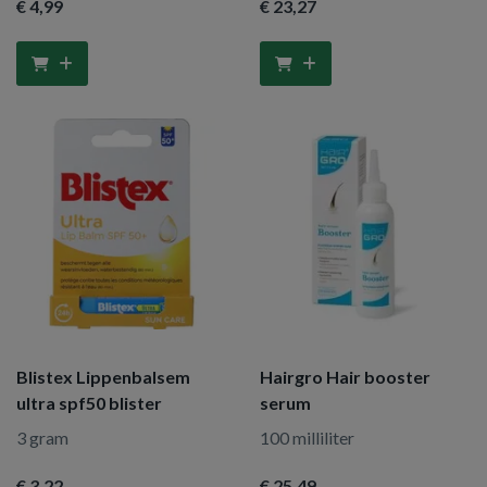
€ 4
,99
€ 23
,27
Blistex Lippenbalsem
Hairgro Hair booster
ultra spf50 blister
serum
3 gram
100 milliliter
€ 3
,22
€ 25
,49