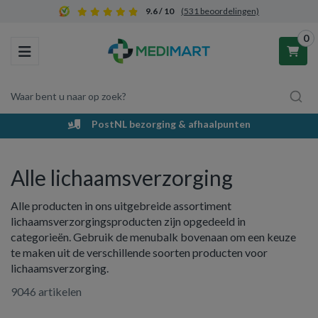
9.6 / 10
(531 beoordelingen)
0
Toggle navigation
Waar bent u naar op zoek?
PostNL bezorging & afhaalpunten
Winkelwagen
Alle lichaamsverzorging
Uw winkelwagen is leeg.
Alle producten in ons uitgebreide assortiment
Vul hem met producten.
lichaamsverzorgingsproducten zijn opgedeeld in
categorieën. Gebruik de menubalk bovenaan om een keuze
te maken uit de verschillende soorten producten voor
lichaamsverzorging.
9046 artikelen