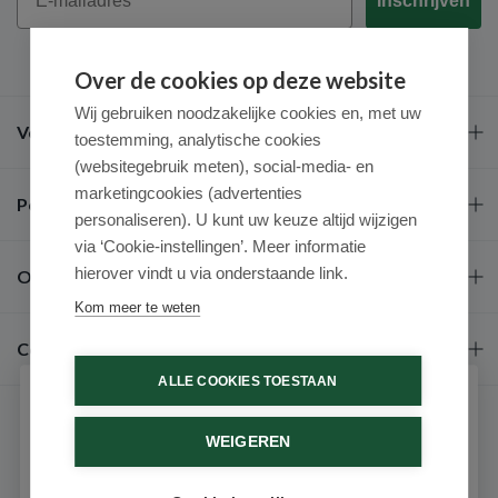
Inschrijven
Over de cookies op deze website
Wij gebruiken noodzakelijke cookies en, met uw
Veel gestelde vragen
toestemming, analytische cookies
(websitegebruik meten), social-media- en
marketingcookies (advertenties
Populaire merken
personaliseren). U kunt uw keuze altijd wijzigen
via ‘Cookie-instellingen’. Meer informatie
hierover vindt u via onderstaande link.
Over ons
Kom meer te weten
Contact
ALLE COOKIES TOESTAAN
Schrijf je in voor onze nieuwsbrief
WEIGEREN
Ontvang als eerste de beste aanbiedingen en persoonlijk
advies