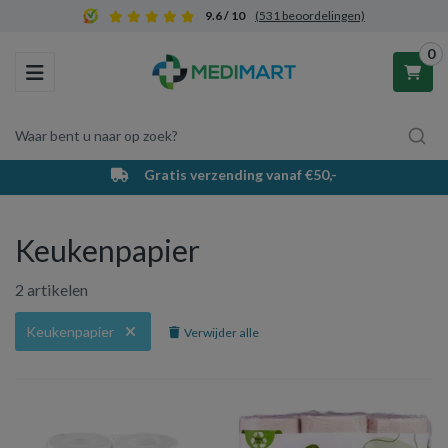
9.6 / 10
(531 beoordelingen)
0
Toggle navigation
Waar bent u naar op zoek?
Gratis verzending vanaf €50,-
Winkelwagen
Keukenpapier
Uw winkelwagen is leeg.
2 artikelen
Vul hem met producten.
Keukenpapier
Verwijder alle