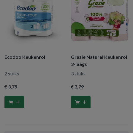
Ecodoo Keukenrol
Grazie Natural Keukenrol
3-laags
2 stuks
3 stuks
€ 3
,79
€ 3
,79