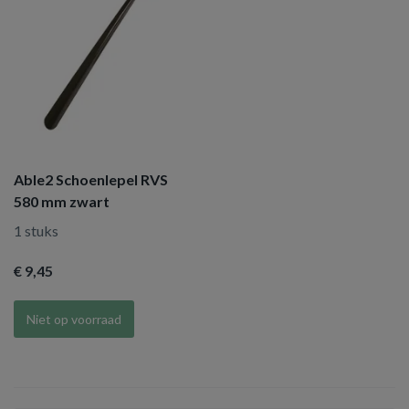
Able2 Schoenlepel RVS
580 mm zwart
1 stuks
€ 9
,45
Niet op voorraad