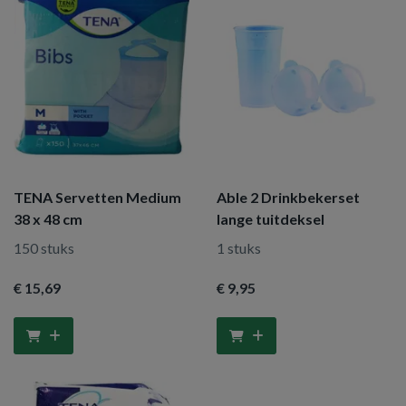
TENA Servetten Medium
Able 2 Drinkbekerset
38 x 48 cm
lange tuitdeksel
150 stuks
1 stuks
€ 15
,69
€ 9
,95