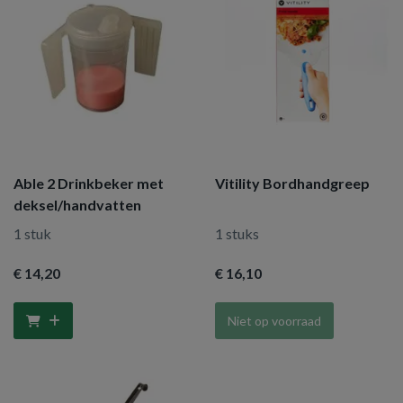
Able 2 Drinkbeker met
Vitility Bordhandgreep
deksel/handvatten
1 stuk
1 stuks
€ 14
,20
€ 16
,10
Niet op voorraad