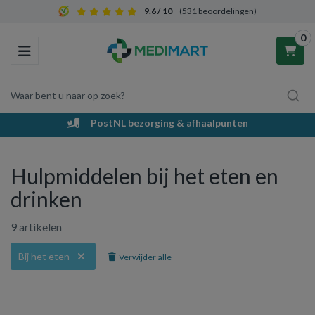
9.6 / 10
(531 beoordelingen)
0
Toggle navigation
Waar bent u naar op zoek?
PostNL bezorging & afhaalpunten
Winkelwagen
Hulpmiddelen bij het eten en
Uw winkelwagen is leeg.
drinken
Vul hem met producten.
9 artikelen
Bij het eten
Verwijder alle