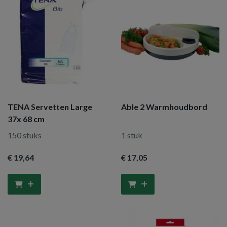
TENA Servetten Large
Able 2 Warmhoudbord
37x 68 cm
150 stuks
1 stuk
€ 19
,64
€ 17
,05