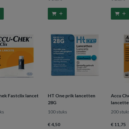
ek Fastclix lancet
HT One prik lancetten
Accu Che
28G
lancett
ks
100 stuks
200 stuk
€ 4
,50
€ 11
,75