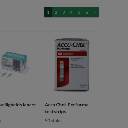
1
2
3
4
5
6
>
eiligheids lancet
Accu Chek Performa
teststrips
s
50 stuks