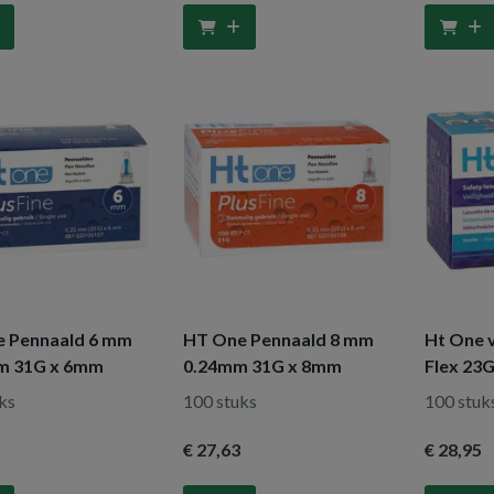
 Pennaald 6 mm
HT One Pennaald 8 mm
Ht One v
m 31G x 6mm
0.24mm 31G x 8mm
Flex 23
ks
100 stuks
100 stuk
€ 27
,63
€ 28
,95