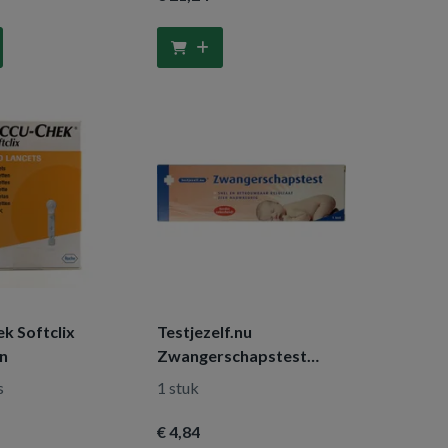
k Softclix
Testjezelf.nu
en
Zwangerschapstest
(midstream)
s
1 stuk
€ 4
,84