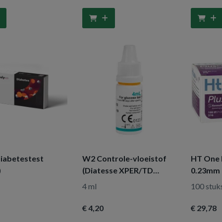
Diabetestest
W2 Controle-vloeistof
HT One 
)
(Diatesse XPER/TD
0.23mm
Gluco)
4 ml
100 stuk
€ 4
,20
€ 29
,78