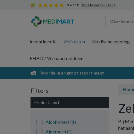
9.6 / 10
(531 beoordelingen)
Incontinentie
Zelftesten
Medische voeding
EHBO / Verbandmiddelen
Voordelig en groot assortiment
Hom
Filters
Productsoort
Ze
Bij Med
Alcoholtest
(1)
het aan
Algemeen
(1)