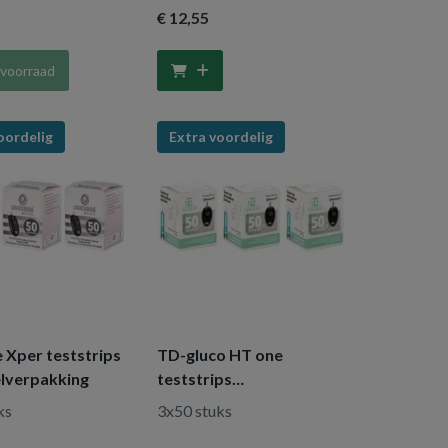
€ 12
,55
 voorraad
oordelig
Extra voordelig
 Xper teststrips
TD-gluco HT one
lverpakking
teststrips
voordeelverpakking
ks
3x50 stuks