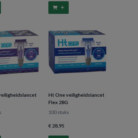
eiligheidslancet
Ht One veiligheidslancet
G
Flex 28G
s
100 stuks
€ 28
,95