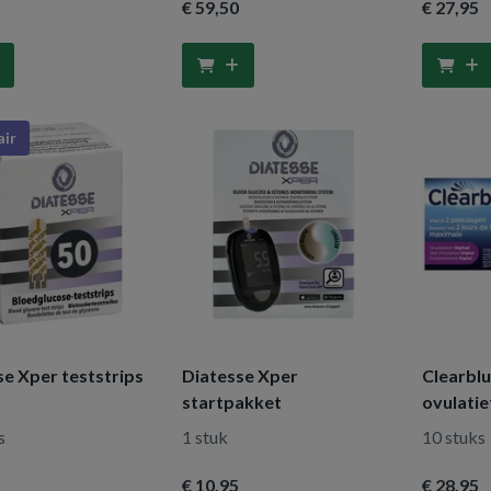
€ 59
,50
€ 27
,95
air
se Xper teststrips
Diatesse Xper
Clearblu
startpakket
ovulatie
s
1 stuk
10 stuks
€ 10
,95
€ 28
,95