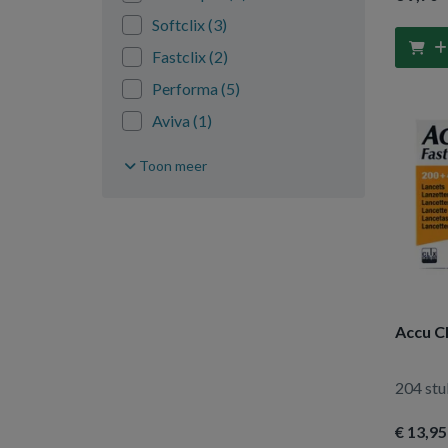
200 stuks
(4)
Softclix
(3)
7 stuks
(1)
Fastclix
(2)
4 ml
(1)
Performa
(5)
5 stuks
(2)
Aviva
(1)
1 stuk
(32)
Instant
(10)
20 stuks
(1)
Toon meer
Mobile
(4)
6 stuks
(8)
1 set
(21)
3 stuks
(11)
4 stuks
(4)
100 stuks
(20)
Accu Ch
50 stuks
(14)
25 stuks
(4)
204 stu
2 stuks
(14)
€ 13
,95