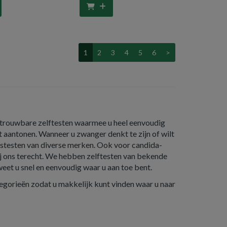
1
2
3
4
5
6
>
betrouwbare zelftesten waarmee u heel eenvoudig
t aantonen. Wanneer u zwanger denkt te zijn of wilt
pstesten van diverse merken. Ook voor candida-
ij ons terecht. We hebben zelftesten van bekende
eet u snel en eenvoudig waar u aan toe bent.
tegorieën zodat u makkelijk kunt vinden waar u naar