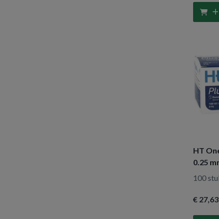
HT One
0.25 m
100 stu
€ 27
,63