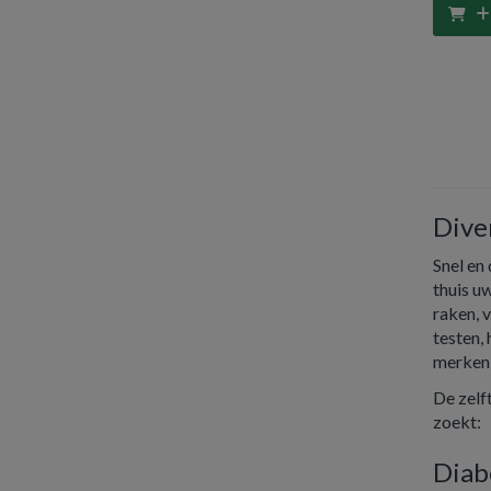
Dive
Snel en
thuis u
raken, 
testen,
merken 
De zelf
zoekt:
Diab