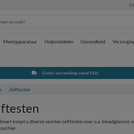
Co
Meetapparatuur
Hulpmiddelen
Gezondheid
Verzorgin
Wi
Gratis verzending vanaf €50,-
e
Zelftesten
lftesten
imart koopt u diverse soorten zelftesten voor o.a. bloedglucose, ov
bod hier.