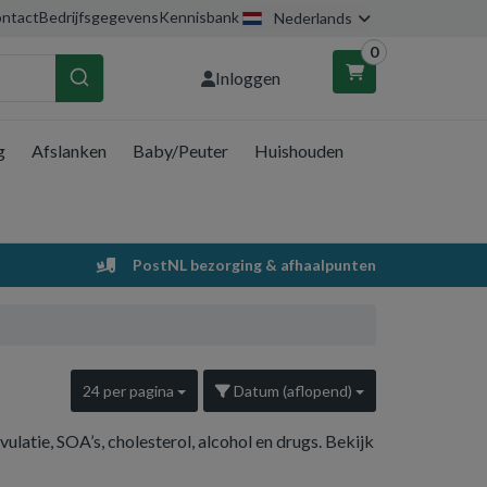
ntact
Bedrijfsgegevens
Kennisbank
Nederlands
0
Inloggen
g
Afslanken
Baby/Peuter
Huishouden
nkelwagen
Uw winkelwagen is leeg.
PostNL bezorging & afhaalpunten
Vul hem met producten.
24 per pagina
Datum (aflopend)
ulatie, SOA’s, cholesterol, alcohol en drugs. Bekijk