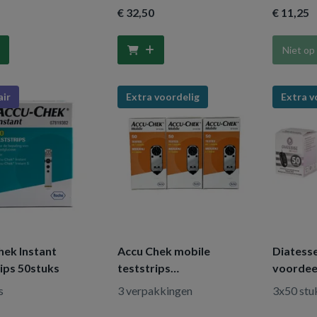
€ 32
,50
€ 11
,25
Niet op
air
Extra voordelig
Extra v
hek Instant
Accu Chek mobile
Diatesse
ips 50stuks
teststrips
voordee
voordeelverpakking
s
3 verpakkingen
3x50 stu