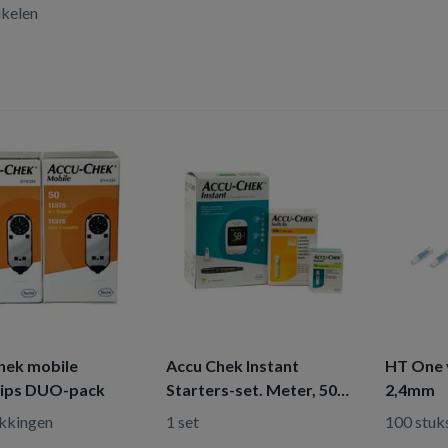
ikelen
hek mobile
Accu Chek Instant
HT One v
rips DUO-pack
Starters-set. Meter, 50
2,4mm
strips, prikpen en 200
kkingen
1 set
100 stuk
lancetten.