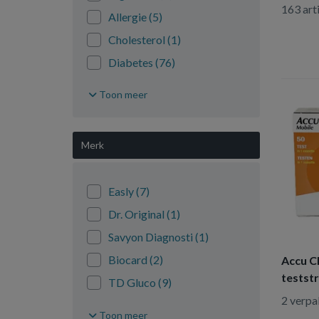
163 art
Allergie
(5)
Cholesterol
(1)
Diabetes
(76)
Drugstest
(28)
Toon meer
Menopauze
(1)
Overige zelftesten
(13)
Merk
Ovulatietest
(5)
SOA
(7)
Easly
(7)
Zwangerschapstest
(16)
Dr. Original
(1)
Savyon Diagnosti
(1)
Biocard
(2)
Accu C
testst
TD Gluco
(9)
2 verpa
Menarini
(2)
Toon meer