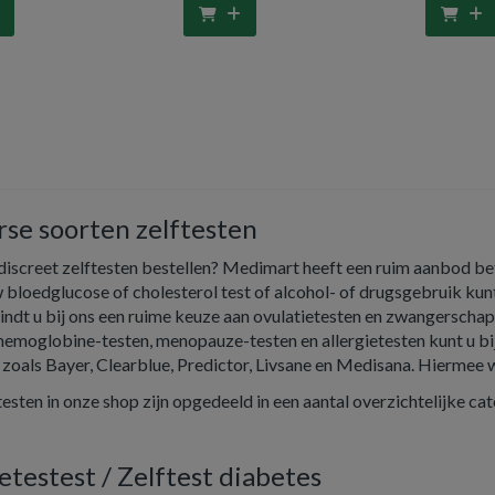
rse soorten zelftesten
 discreet zelftesten bestellen? Medimart heeft een ruim aanbod 
w bloedglucose of cholesterol test of alcohol- of drugsgebruik kun
vindt u bij ons een ruime keuze aan ovulatietesten en zwangerscha
 hemoglobine-testen, menopauze-testen en allergietesten kunt u b
zoals Bayer, Clearblue, Predictor, Livsane en Medisana. Hiermee w
testen in onze shop zijn opgedeeld in een aantal overzichtelijke ca
etestest / Zelftest diabetes