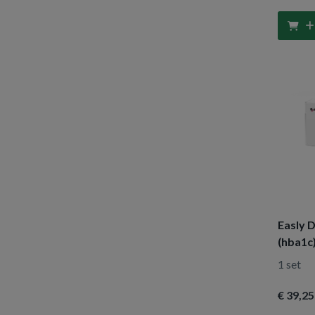
10 stuks
(6)
Easly 
(hba1c
1 set
€ 39
,25