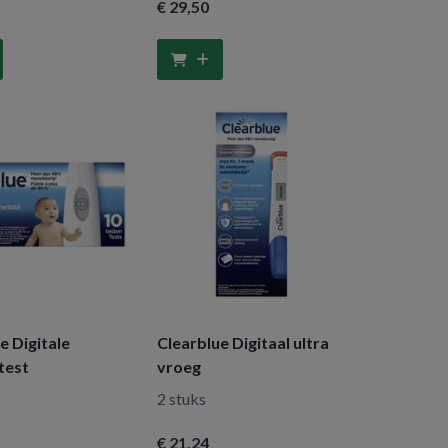
€ 29
,50
e Digitale
Clearblue Digitaal ultra
test
vroeg
2 stuks
€ 21
,24