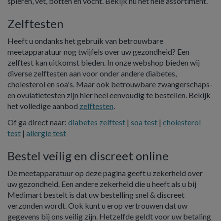
spieren, vet, botten en vocht. Bekijk nu het hele assortiment.
Zelftesten
Heeft u ondanks het gebruik van betrouwbare
meetapparatuur nog twijfels over uw gezondheid? Een
zelftest kan uitkomst bieden. In onze webshop bieden wij
diverse zelftesten aan voor onder andere diabetes,
cholesterol en soa's. Maar ook betrouwbare zwangerschaps-
en ovulatietesten zijn hier heel eenvoudig te bestellen. Bekijk
het volledige aanbod
zelftesten
.
Of ga direct naar:
diabetes zelftest
|
soa test
|
cholesterol
test
|
allergie test
Bestel veilig en discreet online
De meetapparatuur op deze pagina geeft u zekerheid over
uw gezondheid. Een andere zekerheid die u heeft als u bij
Medimart bestelt is dat uw bestelling snel & discreet
verzonden wordt. Ook kunt u erop vertrouwen dat uw
gegevens bij ons veilig zijn. Hetzelfde geldt voor uw betaling