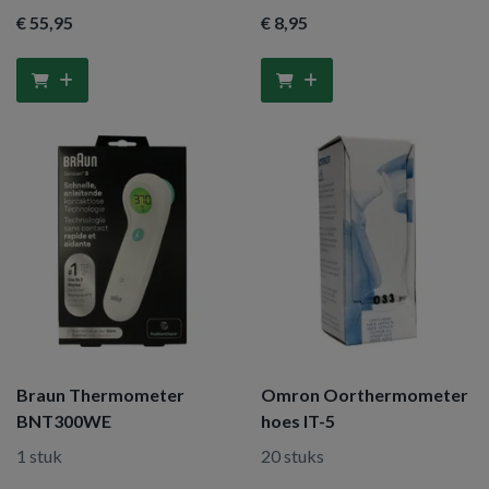
€ 55
,95
€ 8
,95
Braun Thermometer
Omron Oorthermometer
BNT300WE
hoes IT-5
1 stuk
20 stuks