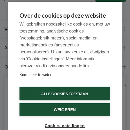
Over de cookies op deze website
Wij gebruiken noodzakelijke cookies en, met uw
Veel gestelde vragen
toestemming, analytische cookies
(websitegebruik meten), social-media- en
marketingcookies (advertenties
Populaire merken
personaliseren). U kunt uw keuze altijd wijzigen
via ‘Cookie-instellingen’. Meer informatie
hierover vindt u via onderstaande link.
Over ons
Kom meer te weten
Contact
Schrijf je in voor onze nieuwsbrief
ALLE COOKIES TOESTAAN
Ontvang als eerste de beste aanbiedingen en persoonlijk
advies
WEIGEREN
Voornaam
Cookie-instellingen
9.6 / 10
(531 beoordelingen)
Email