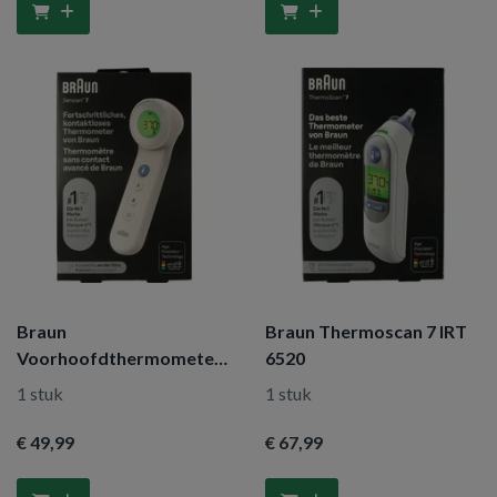
Braun
Braun Thermoscan 7 IRT
Voorhoofdthermometer
6520
BNT 400WE
1 stuk
1 stuk
€ 49
,99
€ 67
,99