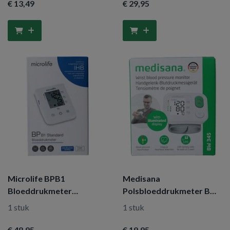
€ 13
,49
€ 29
,95
Microlife BPB1
Medisana
Bloeddrukmeter
Polsbloeddrukmeter BW
standaard
345
1 stuk
1 stuk
€ 48
,95
€ 19
,95