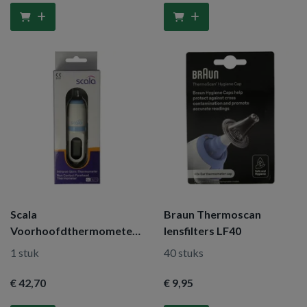
Scala
Braun Thermoscan
Voorhoofdthermometer
lensfilters LF40
SC8721
1 stuk
40 stuks
€ 42
,70
€ 9
,95