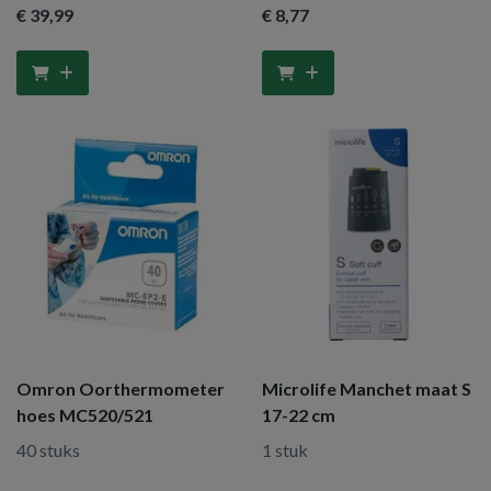
€ 39
,99
€ 8
,77
Omron Oorthermometer
Microlife Manchet maat S
hoes MC520/521
17-22 cm
40 stuks
1 stuk