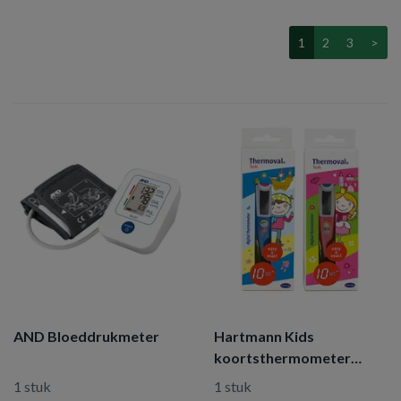
1
2
3
>
AND Bloeddrukmeter
Hartmann Kids
koortsthermometer
electrisch
1 stuk
1 stuk