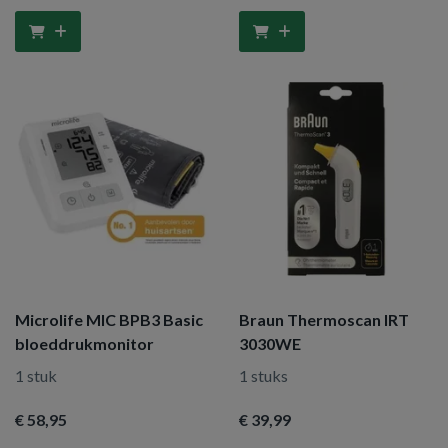
Microlife MIC BPB3 Basic
Braun Thermoscan IRT
bloeddrukmonitor
3030WE
1 stuk
1 stuks
€ 58
,95
€ 39
,99