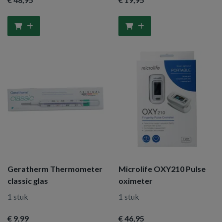
Geratherm Thermometer
Microlife OXY210 Pulse
classic glas
oximeter
1 stuk
1 stuk
€ 9
,99
€ 46
,95