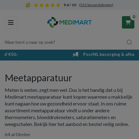
9.6 / 10
(531 beoordelingen)
0
Toggle navigation
Waar bent u naar op zoek?
PostNL bezorging & afhaalpunten
Winkelwagen
Meetapparatuur
Uw winkelwagen is leeg.
Meten is weten, zegt men wel. Dus is het handig dat u bij
Vul hem met producten.
Medimart meetapparatuur kunt kopen waarmee u makkelijk
kunt nagaan hoe uw gezondheid ervoor staat. In ons ruime
assortiment meetapparatuur vindt u onder andere
thermometers, bloeddrukmeters, saturatiemeters en
weegschalen. Bekijk hier het aanbod en bestel veilig online.
64 artikelen