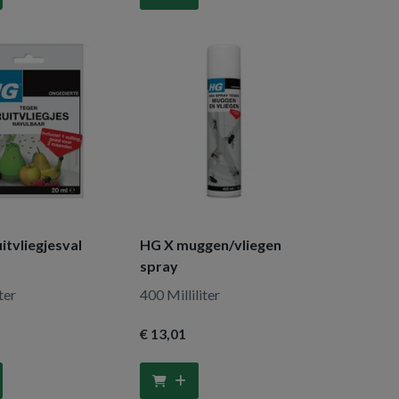
itvliegjesval
HG X muggen/vliegen
spray
ter
400 Milliliter
€ 13
,01