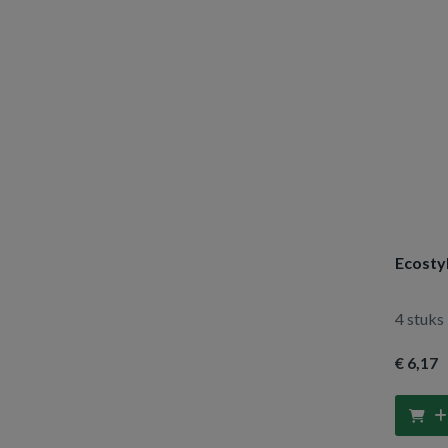
Ecostyl
4 stuks
€ 6
,17