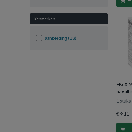
1 stuk
(10)
20 stuks
(1)
Kenmerken
3 stuks
(1)
4 stuks
(2)
aanbieding
(13)
250 gram
(1)
200 gram
(1)
400 gram
(2)
1 stuks
(2)
2 stuks
(8)
HG X M
navulli
1 stuks
€ 9
,11