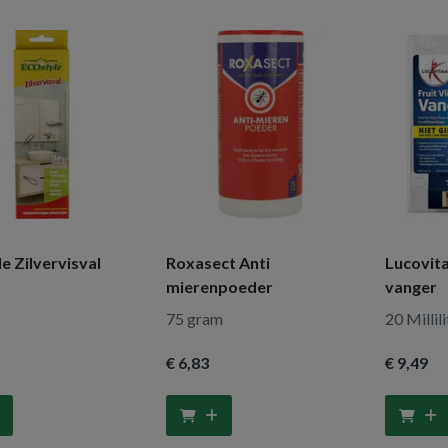
e Zilvervisval
Roxasect Anti
Lucovita
mierenpoeder
vanger
75 gram
20 Millili
€ 6
,83
€ 9
,49