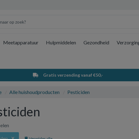
Meetapparatuur
Hulpmiddelen
Gezondheid
Verzorgin
Wi
Gratis verzending vanaf €50,-
e
Alle huishoudproducten
Pesticiden
sticiden
kelen
iden
Verwijder alle