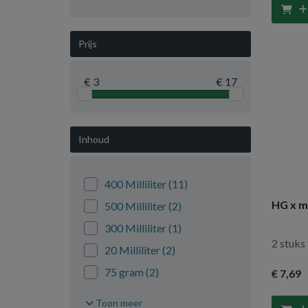
Vapona
(3)
Prijs
€ 3
€ 17
Inhoud
400 Milliliter
(11)
HG x m
500 Milliliter
(2)
300 Milliliter
(1)
2 stuks
20 Milliliter
(2)
75 gram
(2)
€ 7
,69
500 gram
(1)
Toon meer