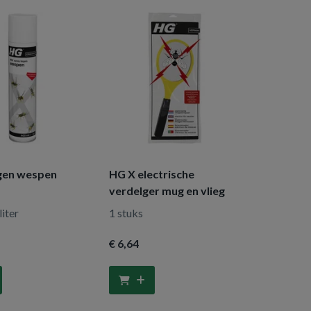
gen wespen
HG X electrische
verdelger mug en vlieg
liter
1 stuks
€ 6
,64