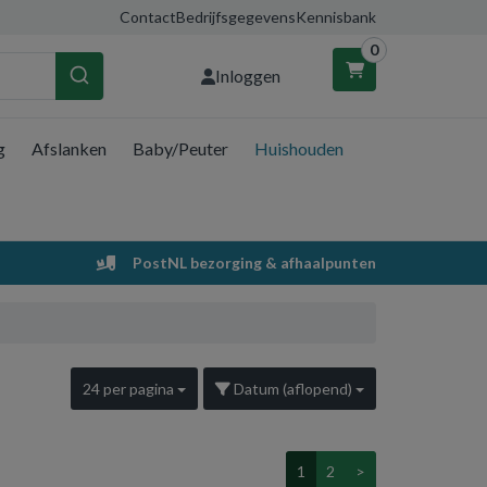
Contact
Bedrijfsgegevens
Kennisbank
0
Inloggen
g
Afslanken
Baby/Peuter
Huishouden
nkelwagen
Uw winkelwagen is leeg.
PostNL bezorging & afhaalpunten
Vul hem met producten.
24 per pagina
Datum (aflopend)
1
2
>