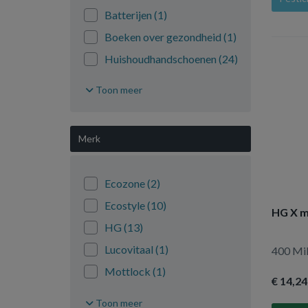
Batterijen
(1)
Boeken over gezondheid
(1)
Huishoudhandschoenen
(24)
Keukenpapier
(2)
Toon meer
Kleding/ondergoed
(193)
Overig huishoudelijk
(568)
Merk
Pesticiden
(47)
Reinigingsmiddel
(288)
Ecozone
(2)
Tissues
(26)
Ecostyle
(10)
HG X m
Toiletartikelen
(25)
HG
(13)
Toiletpapier
(15)
Lucovitaal
(1)
400 Mill
Verpakkingsmaterialen
(85)
Mottlock
(1)
Wasmiddel
(135)
€ 14
,24
Roxasect
(13)
Toon meer