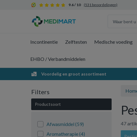
9.6 / 10
(531 beoordelingen)
Incontinentie
Zelftesten
Medische voeding
EHBO / Verbandmiddelen
Voordelig en groot assortiment
Hom
Filters
Productsoort
Pe
47 arti
Afwasmiddel
(59)
Aromatherapie
(4)
Pestic