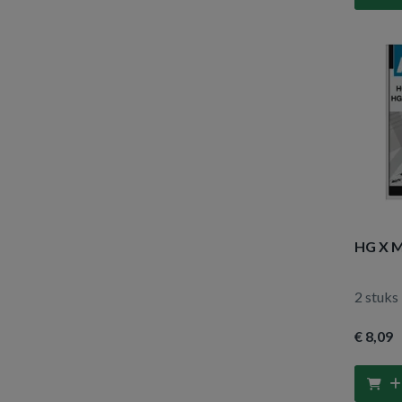
HG X M
2 stuks
€ 8
,09