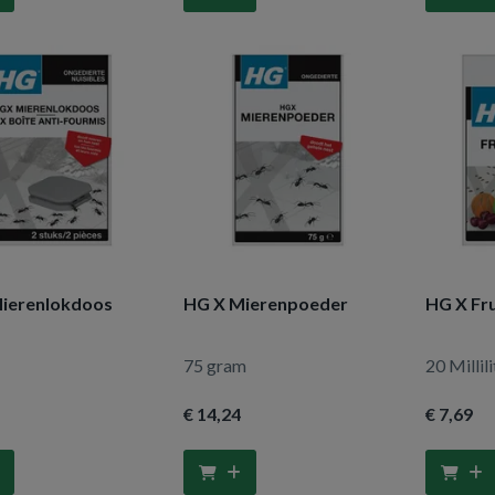
ierenlokdoos
HG X Mierenpoeder
HG X Fru
75 gram
20 Millili
€ 14
,24
€ 7
,69