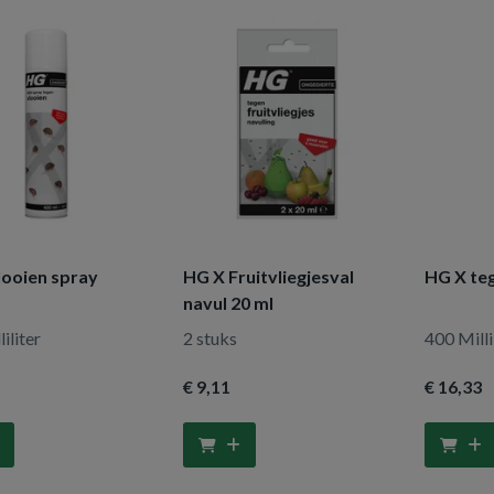
looien spray
HG X Fruitvliegjesval
HG X te
navul 20 ml
iliter
2 stuks
400 Milli
€ 9
,11
€ 16
,33