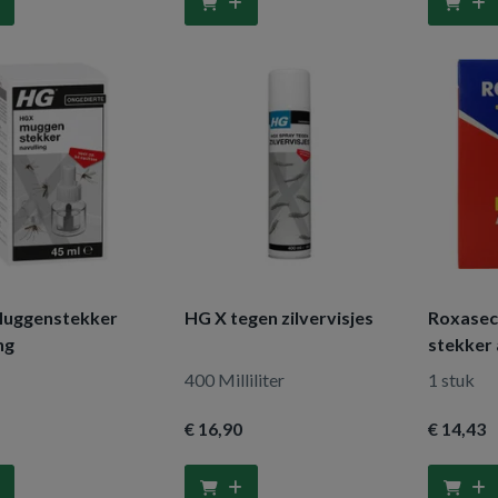
uggenstekker
HG X tegen zilvervisjes
Roxasec
ng
stekker 
400 Milliliter
1 stuk
€ 16
,90
€ 14
,43