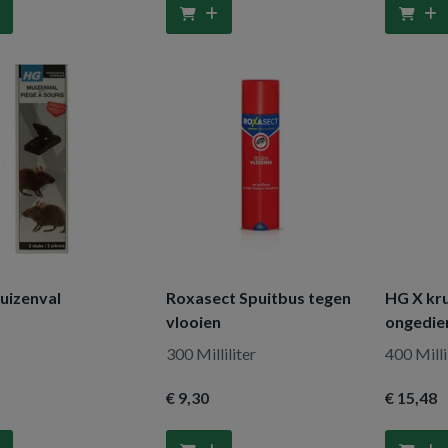
uizenval
Roxasect Spuitbus tegen
HG X kr
vlooien
ongedie
300 Milliliter
400 Milli
€ 9
,30
€ 15
,48