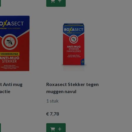
t Anti mug
Roxasect Stekker tegen
actie
muggen navul
1 stuk
€ 7
,78