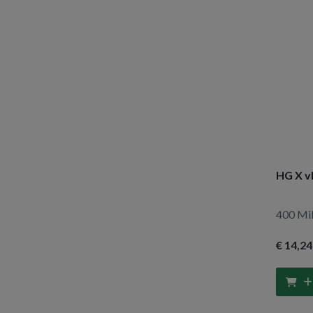
HG X v
400 Mill
€ 14
,24