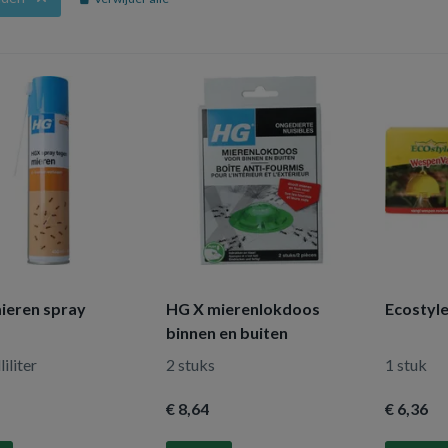
ieren spray
HG X mierenlokdoos
Ecostyl
binnen en buiten
iliter
2 stuks
1 stuk
€ 8
,64
€ 6
,36