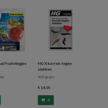
al Fruitvliegjes
HG X korrels tegen
slakken
ter
400 gram
€ 14
,05