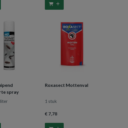
uipend
Roxasect Mottenval
rte spray
liter
1 stuk
€ 7
,78