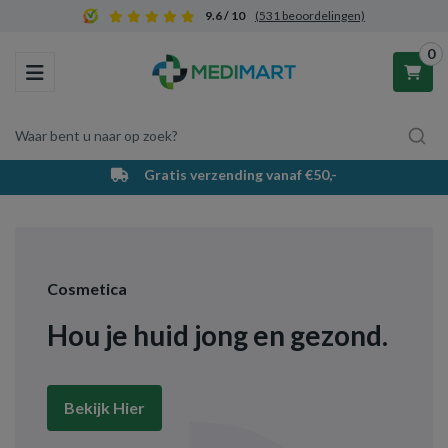
9.6 / 10
(531 beoordelingen)
0
Toggle navigation
Waar bent u naar op zoek?
Gratis verzending vanaf €50,-
Winkelwagen
Uw winkelwagen is leeg.
Cosmetica
Vul hem met producten.
Hou je huid jong en gezond.
Bekijk Hier