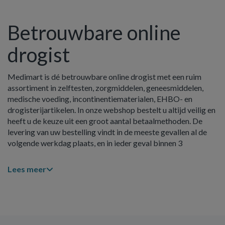
Betrouwbare online
drogist
Medimart is dé betrouwbare online drogist met een ruim
assortiment in zelftesten, zorgmiddelen, geneesmiddelen,
medische voeding, incontinentiematerialen, EHBO- en
drogisterijartikelen. In onze webshop bestelt u altijd veilig en
heeft u de keuze uit een groot aantal betaalmethoden. De
levering van uw bestelling vindt in de meeste gevallen al de
volgende werkdag plaats, en in ieder geval binnen 3
werkdagen na het plaatsen van de order.
Lees meer
Overzichtelijke webshop
Alle artikelen zijn op een handige en overzichtelijke manier
ondergebracht in categorieën zodat u snel de producten kunt
vinden die u nodig heeft. Het aanbod binnen een bepaalde