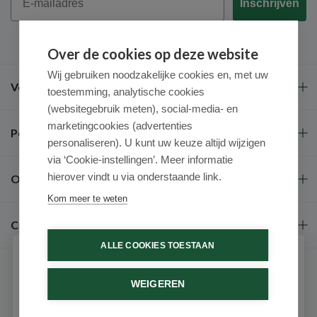
Inschrijven
Over de cookies op deze website
Wij gebruiken noodzakelijke cookies en, met uw
Veel gestelde vragen
toestemming, analytische cookies
(websitegebruik meten), social-media- en
marketingcookies (advertenties
Populaire merken
personaliseren). U kunt uw keuze altijd wijzigen
via ‘Cookie-instellingen’. Meer informatie
hierover vindt u via onderstaande link.
Over ons
Kom meer te weten
Contact
ALLE COOKIES TOESTAAN
Schrijf je in voor onze nieuwsbrief
WEIGEREN
Ontvang als eerste de beste aanbiedingen en persoonlijk
advies