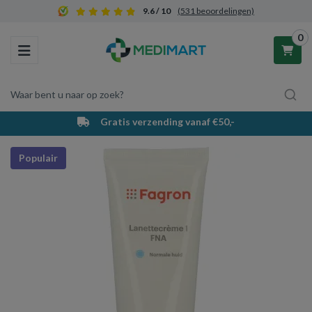
9.6 / 10
(531 beoordelingen)
0
Toggle navigation
Waar bent u naar op zoek?
Gratis verzending vanaf €50,-
Winkelwagen
Populair
Uw winkelwagen is leeg.
Vul hem met producten.