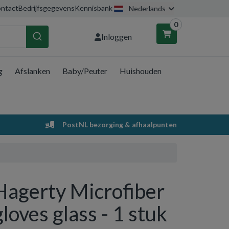
ntact
Bedrijfsgegevens
Kennisbank
Nederlands
0
Inloggen
g
Afslanken
Baby/Peuter
Huishouden
nkelwagen
Uw winkelwagen is leeg.
PostNL bezorging & afhaalpunten
Vul hem met producten.
Hagerty Microfiber
gloves glass - 1 stuk