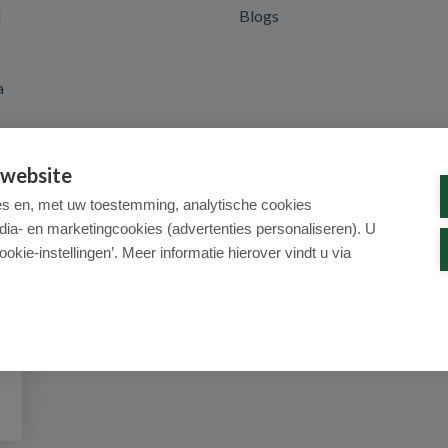
d
Blogs
a
 website
es en, met uw toestemming, analytische cookies
dia- en marketingcookies (advertenties personaliseren). U
ookie-instellingen’. Meer informatie hierover vindt u via