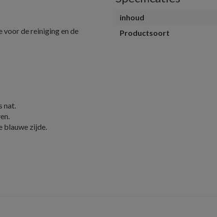
inhoud
voor de reiniging en de
Productsoort
 nat.
ven.
e blauwe zijde.