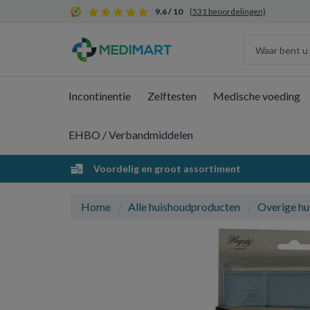
9.6 / 10
(531 beoordelingen)
Incontinentie
Zelftesten
Medische voeding
EHBO / Verbandmiddelen
Voordelig en groot assortiment
Home
Alle huishoudproducten
Overige hu