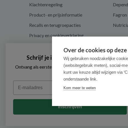
Klachtenregeling
Depen
Product- en prijsinformatie
Fagron
Recalls en terugroepacties
Nutrici
Privacy en cookieverklaring
Cookie instellingen
Over de cookies op deze
Algemene voorwaarden
Schrijf je in voor onze nieuwsbrief
Wij gebruiken noodzakelijke cooki
(websitegebruik meten), social-me
Herroepingsrecht en retouren
Ontvang als eerste de beste aanbiedingen en persoonlijk
advies
kunt uw keuze altijd wijzigen via ‘C
onderstaande link.
Email
Kom meer te weten
Inschrijven
© 2026 - Medimart.nl.