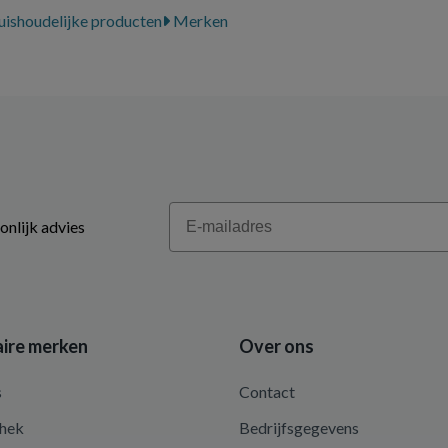
uishoudelijke producten
Merken
Email
onlijk advies
ire merken
Over ons
s
Contact
hek
Bedrijfsgegevens