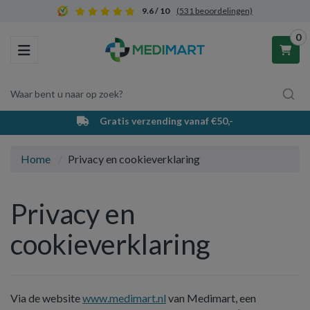
9.6 / 10
(531 beoordelingen)
0
Toggle navigation
Waar bent u naar op zoek?
PostNL bezorging & afhaalpunten
Winkelwagen
Home
Privacy en cookieverklaring
Uw winkelwagen is leeg.
Privacy en
Vul hem met producten.
cookieverklaring
Via de website
www.medimart.nl
van Medimart, een