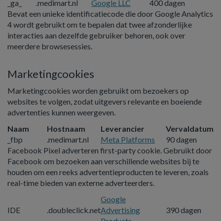
_ga_
.medimart.nl
Google LLC
400 dagen
Bevat een unieke identificatiecode die door Google Analytics
4 wordt gebruikt om te bepalen dat twee afzonderlijke
interacties aan dezelfde gebruiker behoren, ook over
meerdere browsesessies.
Marketingcookies
Marketingcookies worden gebruikt om bezoekers op
websites te volgen, zodat uitgevers relevante en boeiende
advertenties kunnen weergeven.
Naam
Hostnaam
Leverancier
Vervaldatum
_fbp
.medimart.nl
Meta Platforms
90 dagen
Facebook Pixel adverteren first-party cookie. Gebruikt door
Facebook om bezoeken aan verschillende websites bij te
houden om een ​​reeks advertentieproducten te leveren, zoals
real-time bieden van externe adverteerders.
Google
IDE
.doubleclick.net
Advertising
390 dagen
Products