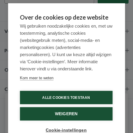
Over de cookies op deze website
Wij gebruiken noodzakelijke cookies en, met uw
Veel gestelde vragen
toestemming, analytische cookies
(websitegebruik meten), social-media- en
marketingcookies (advertenties
Populaire merken
personaliseren). U kunt uw keuze altijd wijzigen
via ‘Cookie-instellingen’. Meer informatie
hierover vindt u via onderstaande link.
Over ons
Kom meer te weten
Contact
ALLE COOKIES TOESTAAN
Schrijf je in voor onze nieuwsbrief
WEIGEREN
Ontvang als eerste de beste aanbiedingen en persoonlijk
advies
Cookie-instellingen
Email
9.6 / 10
(531 beoordelingen)