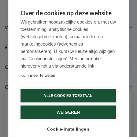
Over de cookies op deze website
Wij gebruiken noodzakelijke cookies en, met uw
Veel gestelde vragen
toestemming, analytische cookies
(websitegebruik meten), social-media- en
marketingcookies (advertenties
Populaire merken
personaliseren). U kunt uw keuze altijd wijzigen
via ‘Cookie-instellingen’. Meer informatie
hierover vindt u via onderstaande link.
Over ons
Kom meer te weten
Contact
ALLE COOKIES TOESTAAN
Schrijf je in voor onze nieuwsbrief
WEIGEREN
Ontvang als eerste de beste aanbiedingen en persoonlijk
advies
Cookie-instellingen
Email
9.6 / 10
(531 beoordelingen)