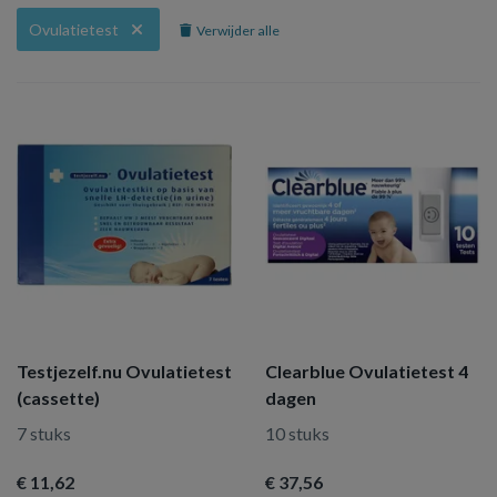
Ovulatietest
Verwijder alle
Testjezelf.nu Ovulatietest
Clearblue Ovulatietest 4
(cassette)
dagen
7 stuks
10 stuks
€ 11
,62
€ 37
,56