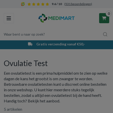
9.6 / 10
(531 beoordelingen)
0
Toggle navigation
Waar bent u naar op zoek?
Gratis verzending vanaf €50,-
Winkelwagen
Ovulatie Test
Uw winkelwagen is leeg.
Een ovulatietest is een prima hulpmiddel om te zien op welke
Vul hem met producten.
dagen de kans het grootst is om zwanger te worden.
Betrouwbare ovulatietesten kunt u discreet online bestellen
in onze webshop. U kunt hier meerdere stuks tegelijk
bestellen, zodat u altijd een ovulatietest bij de hand heeft.
Handig toch? Bekijk het aanbod.
5 artikelen