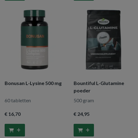
Bonusan L-Lysine 500 mg
Bountiful L-Glutamine
poeder
60 tabletten
500 gram
€ 16
,70
€ 24
,95