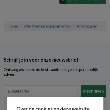
Home
Alle Voedingssupplementen
Aminozuren
Schrijf je in voor onze nieuwsbrief
Ontvang als eerste de beste aanbiedingen en persoonlijk
advies
Email
Inschrijven
Over de cookies op deze website