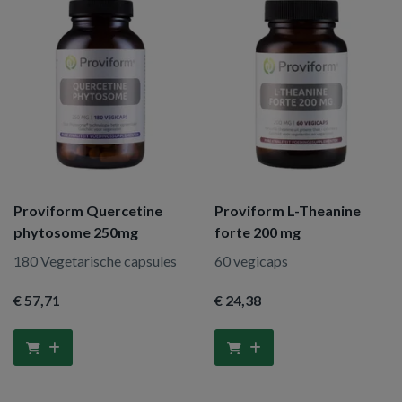
Proviform Quercetine
Proviform L-Theanine
phytosome 250mg
forte 200 mg
180 Vegetarische capsules
60 vegicaps
€ 57
,71
€ 24
,38