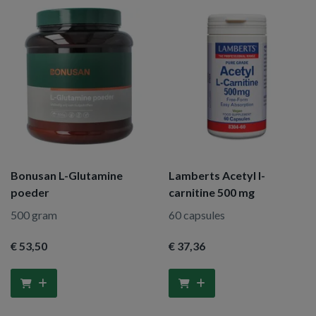
Bonusan L-Glutamine
Lamberts Acetyl l-
poeder
carnitine 500 mg
500 gram
60 capsules
€ 53
,50
€ 37
,36