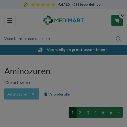
9.6 / 10
(531 beoordelingen)
0
Toggle navigation
Waar bent u naar op zoek?
Voordelig en groot assortiment
Winkelwagen
Aminozuren
Uw winkelwagen is leeg.
235 artikelen
Vul hem met producten.
Aminozuren
Verwijder alle
1
2
3
4
5
6
>