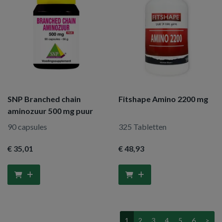
SNP Branched chain
Fitshape Amino 2200 mg
aminozuur 500 mg puur
90 capsules
325 Tabletten
€ 35
,01
€ 48
,93
1
2
3
4
5
6
>