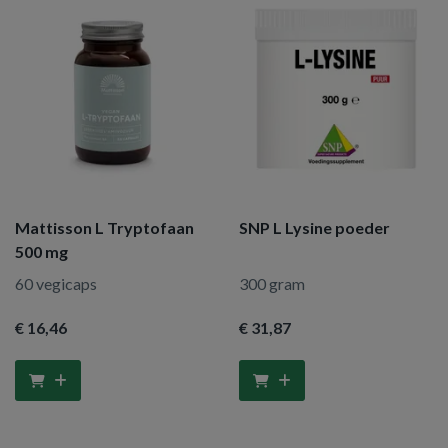
Mattisson L Tryptofaan
SNP L Lysine poeder
500 mg
60 vegicaps
300 gram
€ 16
,46
€ 31
,87