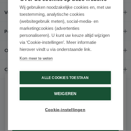
Wij gebruiken noodzakelijke cookies en, met uw
Veel gestelde vragen
toestemming, analytische cookies
(websitegebruik meten), social-media- en
marketingcookies (advertenties
Populaire merken
personaliseren). U kunt uw keuze altijd wijzigen
via ‘Cookie-instellingen’. Meer informatie
hierover vindt u via onderstaande link.
Over ons
Kom meer te weten
Contact
ALLE COOKIES TOESTAAN
Schrijf je in voor onze nieuwsbrief
WEIGEREN
Ontvang als eerste de beste aanbiedingen en persoonlijk
advies
Cookie-instellingen
Email
9.6 / 10
(531 beoordelingen)
© 2026 - Medimart.nl.