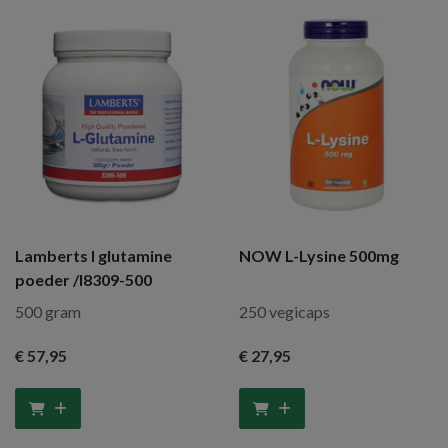
Lamberts l glutamine
NOW L-Lysine 500mg
poeder /l8309-500
500 gram
250 vegicaps
€ 57
,95
€ 27
,95