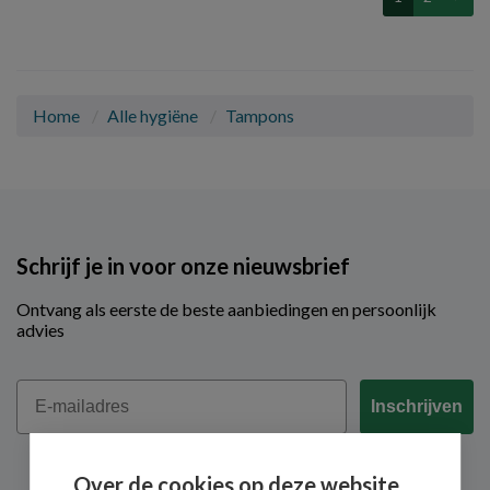
Home
Alle hygiëne
Tampons
Schrijf je in voor onze nieuwsbrief
Ontvang als eerste de beste aanbiedingen en persoonlijk
advies
Email
Inschrijven
Over de cookies op deze website