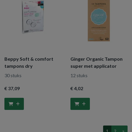
Beppy Soft & comfort
Ginger Organic Tampon
tampons dry
super met applicator
30 stuks
12 stuks
€ 37
,09
€ 4
,02
1
2
>