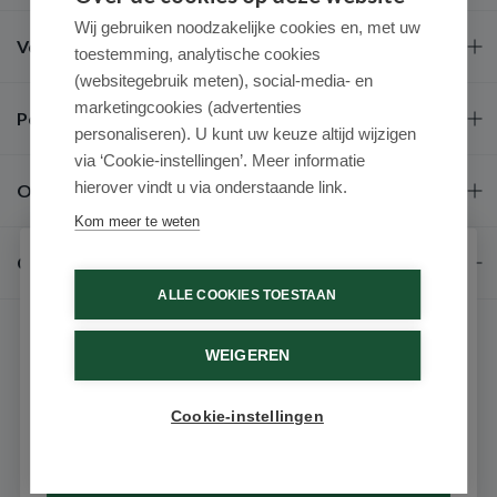
Wij gebruiken noodzakelijke cookies en, met uw
Veel gestelde vragen
toestemming, analytische cookies
(websitegebruik meten), social-media- en
marketingcookies (advertenties
Populaire merken
personaliseren). U kunt uw keuze altijd wijzigen
via ‘Cookie-instellingen’. Meer informatie
hierover vindt u via onderstaande link.
Over ons
Kom meer te weten
Contact
Schrijf je in voor onze nieuwsbrief
ALLE COOKIES TOESTAAN
Ontvang als eerste de beste aanbiedingen en persoonlijk
advies
WEIGEREN
Voornaam
Cookie-instellingen
9.6 / 10
(531 beoordelingen)
Email
© 2026 - Medimart.nl.