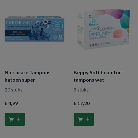
Natracare Tampons
Beppy Soft+ comfort
katoen super
tampons wet
20 stuks
8 stuks
€ 4
,99
€ 17
,20