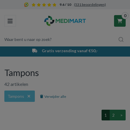
9.6 / 10
(531 beoordelingen)
0
Toggle navigation
Waar bent u naar op zoek?
PostNL bezorging & afhaalpunten
Winkelwagen
Tampons
Uw winkelwagen is leeg.
42 artikelen
Vul hem met producten.
Tampons
Verwijder alle
1
2
>