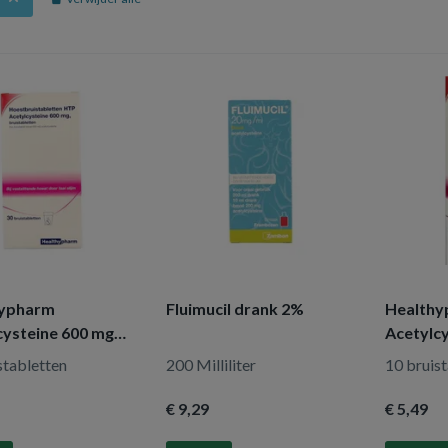
hypharm
Fluimucil drank 2%
Health
cysteine 600 mg
Acetylc
stabletten
200 Milliliter
10 bruis
€ 9
,29
€ 5
,49