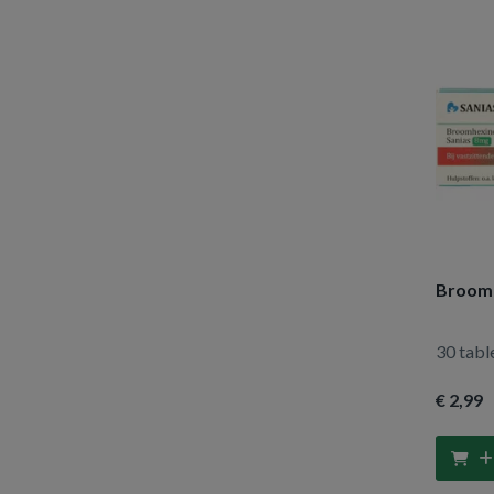
Broomh
30 tabl
€ 2
,99