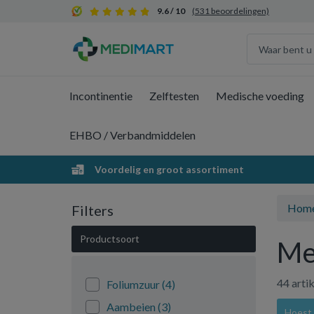
9.6 / 10
(531 beoordelingen)
Incontinentie
Zelftesten
Medische voeding
EHBO / Verbandmiddelen
Voordelig en groot assortiment
Hom
Filters
Productsoort
Me
44 arti
Foliumzuur
(4)
Aambeien
(3)
Hoest