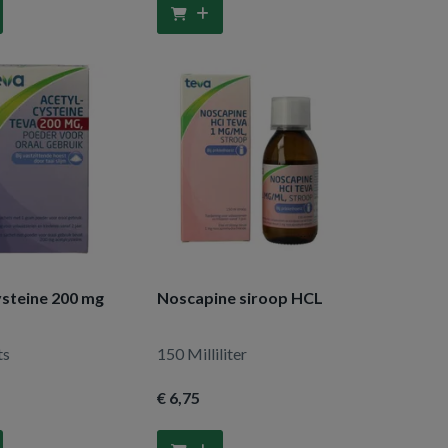
ysteine 200 mg
Noscapine siroop HCL
ts
150 Milliliter
€ 6
,75