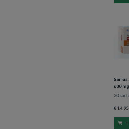
20 tabletten
(2)
Sanias
600 mg
30 sach
€ 14
,95