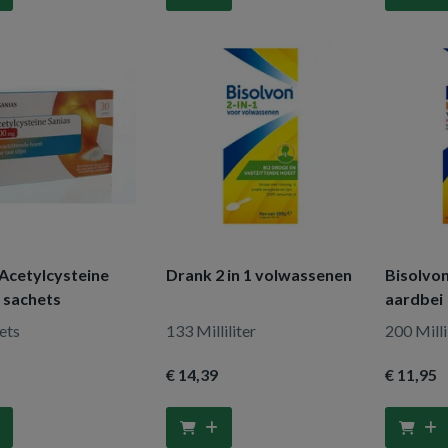
 Acetylcysteine
Drank 2 in 1 volwassenen
Bisolvon
 sachets
aardbei
ets
133 Milliliter
200 Milli
€ 14
,39
€ 11
,95