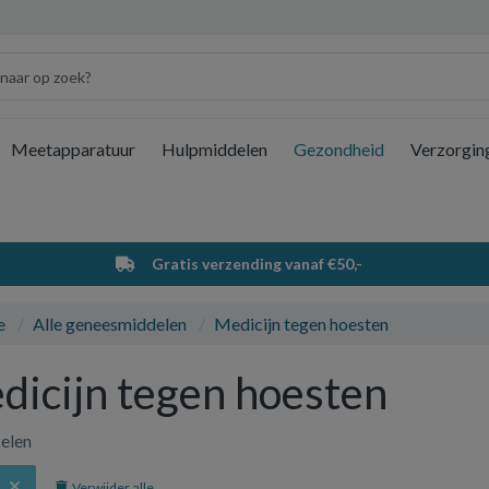
Meetapparatuur
Hulpmiddelen
Gezondheid
Verzorgin
Wi
Gratis verzending vanaf €50,-
e
Alle geneesmiddelen
Medicijn tegen hoesten
dicijn tegen hoesten
kelen
Verwijder alle