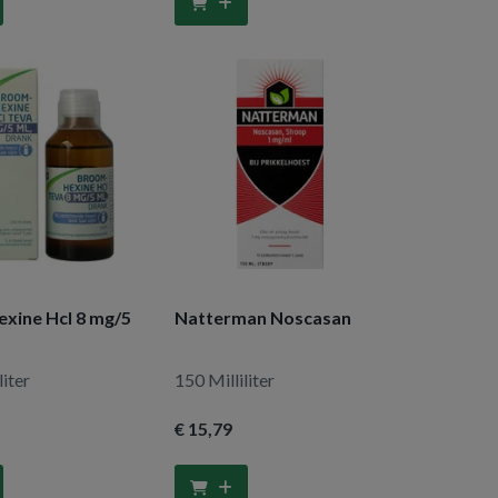
xine Hcl 8 mg/5
Natterman Noscasan
liter
150 Milliliter
€ 15
,79