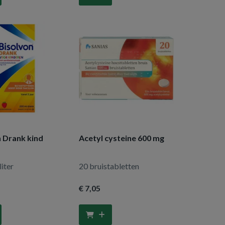
 Drank kind
Acetyl cysteine 600 mg
liter
20 bruistabletten
€ 7
,05