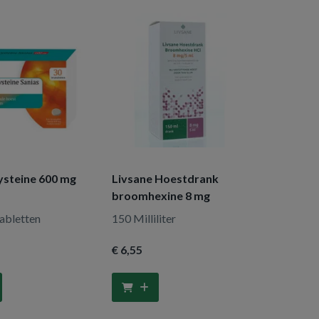
ysteine 600 mg
Livsane Hoestdrank
broomhexine 8 mg
tabletten
150 Milliliter
€ 6
,55