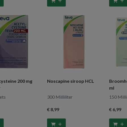
cysteine 200 mg
Noscapine siroop HCL
Broomhe
r
ml
ets
300 Milliliter
150 Milli
€ 8
,99
€ 6
,99