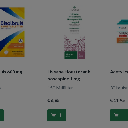
ruis 600 mg
Livsane Hoestdrank
Acetyl c
noscapine 1 mg
s
150 Milliliter
30 bruis
€ 6
,85
€ 11
,95