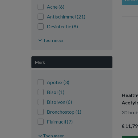
Acne
(6)
Antischimmel
(21)
Desinfectie
(8)
Diarree
(15)
Toon meer
Gewrichtspijn
(5)
Glucosaminen
(2)
Merk
chrondroitine MSM
Hoest
(44)
Apotex
(3)
Homeopathische
(519)
geneesmiddelen
Bisol
(1)
Healt
Hooikoorts
(37)
Bisolvon
(6)
Acetyl
Insectenbeten
(1)
HTP
Bronchostop
(1)
30 brui
Keel
(16)
Fluimucil
(7)
€ 11
,79
Koortslip
(2)
Healthypharm
(3)
Toon meer