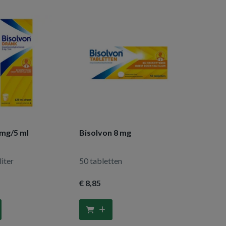
 mg/5 ml
Bisolvon 8 mg
liter
50 tabletten
€ 8
,85