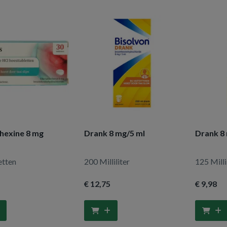
exine 8 mg
Drank 8 mg/5 ml
Drank 8
etten
200 Milliliter
125 Milli
€ 12
,75
€ 9
,98