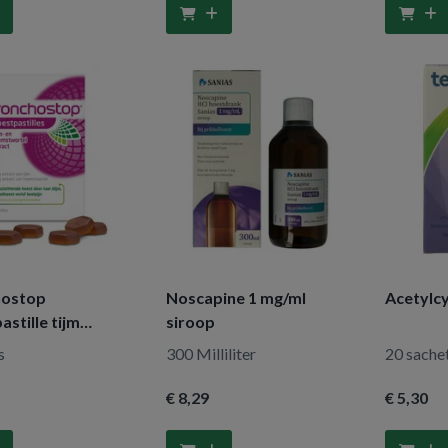
hostop
Noscapine 1 mg/ml
Acetylc
stille tijm
siroop
t
s
300 Milliliter
20 sache
€ 8
,29
€ 5
,30