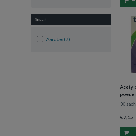
150 Milliliter
(9)
100 milliliter
(1)
Smaak
20 pastilles
(1)
10 bruistabletten
(3)
Aardbei
(2)
20 bruistabletten
(2)
20 sachets
(1)
50 tabletten
(1)
30 sachets
(3)
10 tabletten
(1)
Acetyl
30 bruistabletten
(4)
poede
40 tabletten
(1)
30 sach
30 tabletten
(1)
€ 7
,15
20 stuks
(1)
10 stuks
(1)