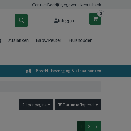
Contact
Bedrijfsgegevens
Kennisbank
0
Inloggen
g
Afslanken
Baby/Peuter
Huishouden
nkelwagen
Uw winkelwagen is leeg.
PostNL bezorging & afhaalpunten
Vul hem met producten.
24 per pagina
Datum (aflopend)
1
2
>