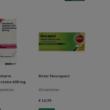
ypharm
Roter Noscapect
ysteine 600 mg
tabletten
40 tabletten
€ 16
,99