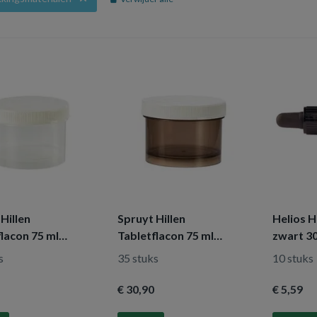
Hillen
Spruyt Hillen
Helios H
lacon 75 ml
Tabletflacon 75 ml
zwart 3
arant met dop
shadow met dop
s
35 stuks
10 stuks
€ 30
,90
€ 5
,59