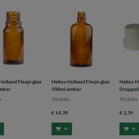
Holland Flesje glas
Helios Holland Flesje glas
Helios H
mber
100ml amber
Druppel
garantie
s
24 stuks
10 stuks
€ 14
,39
€ 2
,39