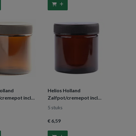
olland
Helios Holland
/cremepot incl
Zalfpot/cremepot incl
mb bruin glas
deksel amber bruin glas
5 stuks
60ml
€ 6
,59