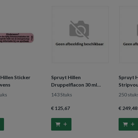
Hillen Sticker
Spruyt Hillen
Spruyt H
wens
Druppelflacon 30 ml
Stripvo
bruin
45 x 95
uks
143 Stuks
250 stuk
€ 125
,67
€ 249
,48