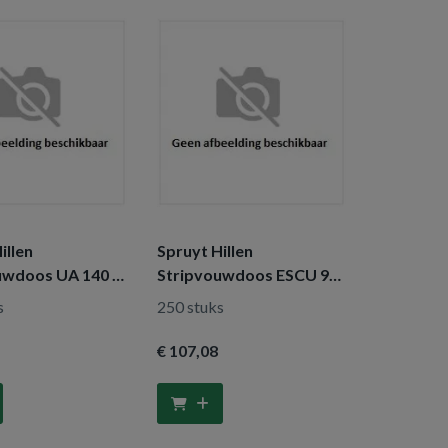
illen
Spruyt Hillen
uwdoos UA 140 x
Stripvouwdoos ESCU 95
 mm
x 15 x 70 mm
s
250 stuks
€ 107
,08