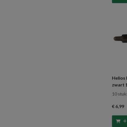
5 stuks
(5)
1 stuk
(4)
24 stuks
(2)
40 stuks
(2)
30 stuks
(1)
80 stuks
(1)
100 stuks
(3)
1 stuks
(4)
50 stuks
(1)
Helios 
25 stuks
(1)
zwart 
10 stuks
(9)
10 stuk
€ 6
,99