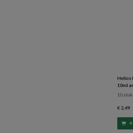
Helios 
10ml a
10 stuk
€ 2
,49