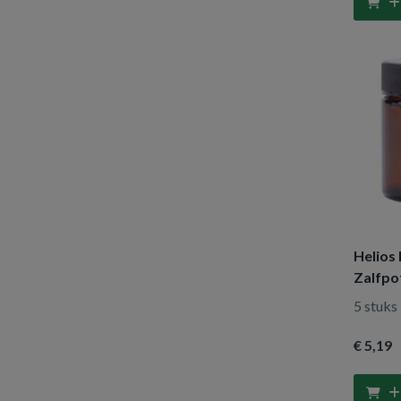
312 stuks
(1)
750 stuks
(2)
400 stuks
(1)
1500 stuks
(1)
150 stuks
(1)
500 stuks
(3)
300 stuks
(1)
108 stuks
(2)
72 stuks
(1)
Helios
120 stuks
(1)
Zalfpo
35 stuks
(4)
deksel
5 stuks
30ml
1000 stuks
(17)
€ 5
,19
250 stuks
(5)
500 gram
(1)