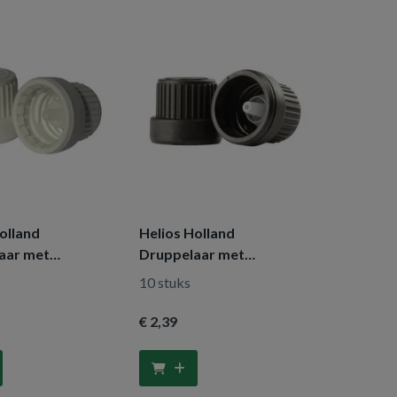
olland
Helios Holland
aar met
Druppelaar met
sluiting wit
garantiesluiting zwart
10 stuks
€ 2
,39