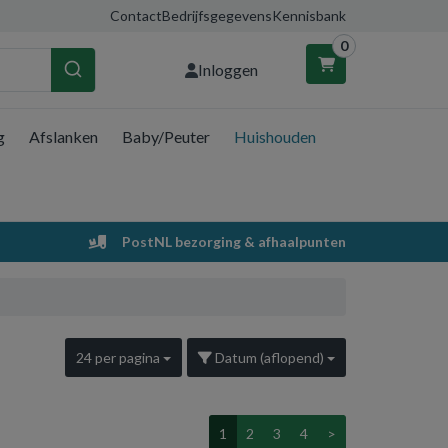
Contact
Bedrijfsgegevens
Kennisbank
0
Inloggen
g
Afslanken
Baby/Peuter
Huishouden
nkelwagen
Uw winkelwagen is leeg.
PostNL bezorging & afhaalpunten
Vul hem met producten.
24 per pagina
Datum (aflopend)
1
2
3
4
>