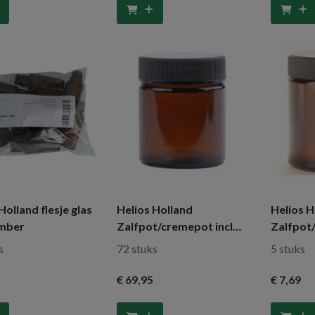
Holland flesje glas
Helios Holland
Helios H
mber
Zalfpot/cremepot incl
Zalfpot
deksel amber bruin glas
deksel a
s
72 stuks
5 stuks
30ml
120ml
€ 69
,95
€ 7
,69