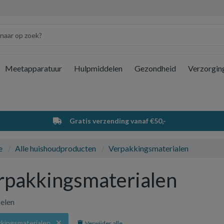
Meetapparatuur
Hulpmiddelen
Gezondheid
Verzorgin
Wi
Gratis verzending vanaf €50,-
e
Alle huishoudproducten
Verpakkingsmaterialen
rpakkingsmaterialen
kelen
kingsmaterialen
Verwijder alle