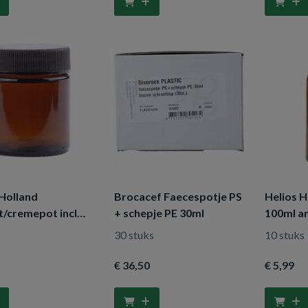
 Holland
Brocacef Faecespotje PS
Helios H
t/cremepot incl
+ schepje PE 30ml
100ml a
 amber bruin glas
30 stuks
10 stuks
€ 36
,50
€ 5
,99