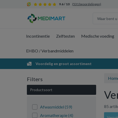
9.6 / 10
(531 beoordelingen)
Incontinentie
Zelftesten
Medische voeding
EHBO / Verbandmiddelen
Voordelig en groot assortiment
Hom
Filters
Productsoort
Ve
85 arti
Afwasmiddel
(59)
Aromatherapie
(4)
Verpak