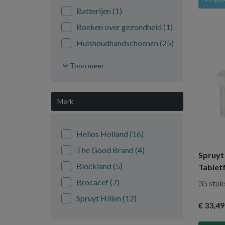
Batterijen
(1)
Boeken over gezondheid
(1)
Huishoudhandschoenen
(25)
Keukenpapier
(2)
Toon meer
Kleding/ondergoed
(193)
Overig huishoudelijk
(570)
Merk
Pesticiden
(47)
Reinigingsmiddel
(288)
Helios Holland
(16)
Tissues
(26)
The Good Brand
(4)
Spruyt 
Toiletartikelen
(25)
Blockland
(5)
Tabletf
Toiletpapier
(15)
transp
Brocacef
(7)
35 stuk
Verpakkingsmaterialen
(85)
Spruyt Hillen
(12)
Wasmiddel
(135)
€ 33
,49