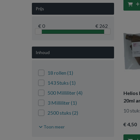
Prijs
€ 0
€ 262
Inhoud
18 rollen
(1)
143 Stuks
(1)
500 Milliliter
(4)
Helios 
20ml a
3 Milliliter
(1)
10 stuk
2500 stuks
(2)
850 stuks
(1)
€ 4
,50
Toon meer
672 stuks
(1)