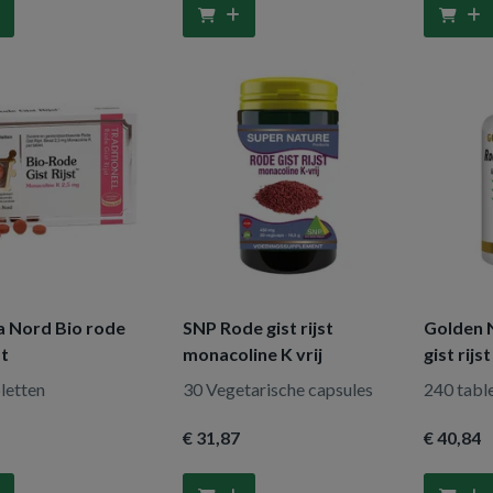
 Nord Bio rode
SNP Rode gist rijst
Golden 
st
monacoline K vrij
gist rijs
letten
30 Vegetarische capsules
240 tabl
€ 31
,87
€ 40
,84