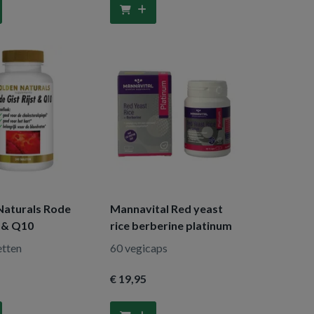
Naturals Rode
Mannavital Red yeast
t & Q10
rice berberine platinum
etten
60 vegicaps
€ 19
,95