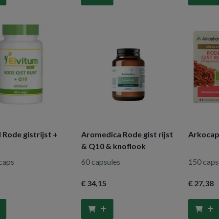
l Rode gistrijst +
Aromedica Rode gist rijst
Arkocaps
& Q10 & knoflook
caps
60 capsules
150 caps
€ 34
,15
€ 27
,38