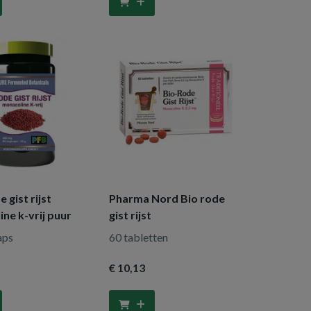
 gist rijst
Pharma Nord Bio rode
ne k-vrij puur
gist rijst
aps
60 tabletten
€ 10
,13