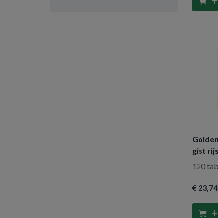
capsules
Vitortho
(1)
50 Vegetarische
(1)
capsules
180 Vegetarische
(2)
capsules
90 Vegetarische
(1)
capsules
100 Vegetarische
(1)
capsules
60 Vegetarische
(1)
capsules
Golden
63 capsules
(1)
gist ri
220 capsules
(1)
120 tab
240 tabletten
(1)
€ 23
,74
360 tabletten
(2)
150 tabletten
(1)