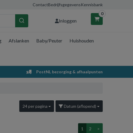
Contact
Bedrijfsgegevens
Kennisbank
0
Inloggen
g
Afslanken
Baby/Peuter
Huishouden
nkelwagen
Uw winkelwagen is leeg.
PostNL bezorging & afhaalpunten
Vul hem met producten.
24 per pagina
Datum (aflopend)
1
2
>