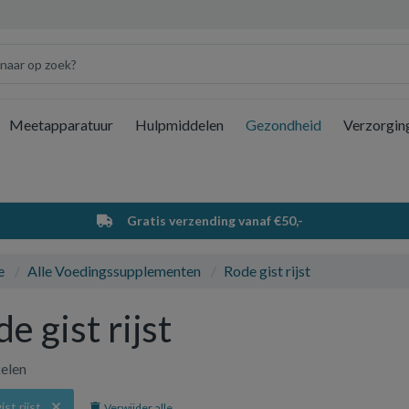
Meetapparatuur
Hulpmiddelen
Gezondheid
Verzorgin
Wi
Gratis verzending vanaf €50,-
e
Alle Voedingssupplementen
Rode gist rijst
e gist rijst
kelen
st rijst
Verwijder alle