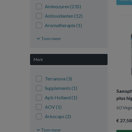
Aminozuren
(235)
Antioxidanten
(12)
Aromatherapie
(1)
Fytotherapie
(1032)
Toon meer
Glucosaminen
(148)
chrondroitine MSM
Merk
Menopauze
(2)
Mineralen enkel
(452)
Terranova
(3)
Mineralen multi
(131)
Supplements
(1)
Mycotherapie
Sanoph
(112)
Paddestoelen
Apb Holland
(1)
plus hi
Overig sport
(63)
AOV
(1)
60 Vege
Overig
Arkocaps
(2)
(14)
vitaminen/mineralen
€ 27
,58
Aromedica
(1)
Overige
Toon meer