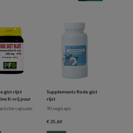
 gist rijst
Supplements Rode gist
ne K-vrij puur
rijst
arische capsules
90 vegicaps
€ 25
,60