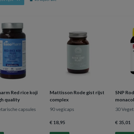
arm Red rice koji
Mattisson Rode gist rijst
SNP Rode
gh quality
complex
monacoli
tarische capsules
90 vegicaps
30 Veget
€ 18
,95
€ 35
,01