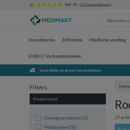
9.6 / 10
(531 beoordelingen)
Incontinentie
Zelftesten
Medische voeding
EHBO / Verbandmiddelen
Voordelig en groot assortiment
Hom
Filters
Productsoort
Rod
37 arti
Overige producten
(1)
Melatonine
(10)
Rode gi