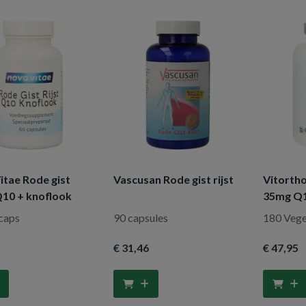
itae Rode gist
Vascusan Rode gist rijst
Vitortho
Q10 + knoflook
35mg Q
caps
90 capsules
180 Vege
€ 31
,46
€ 47
,95