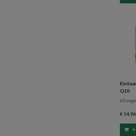
45 capsules
(1)
150 capsules
(1)
120 tabletten
(2)
90 tabletten
(2)
120 capsules
(1)
60 capsules
(3)
90 capsules
(1)
60 tabletten
(1)
Elvitaa
Q10
60 vegi
€ 14
,96