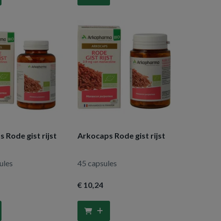
 Rode gist rijst
Arkocaps Rode gist rijst
ules
45 capsules
€ 10
,24