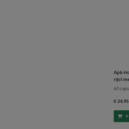
Apb Ho
rijst m
60 caps
€ 24
,95