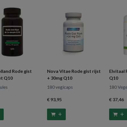
lland Rode gist
Nova Vitae Rode gist rijst
Elvitaal 
et Q10
+ 30mg Q10
Q10
ules
180 vegicaps
180 Vege
€ 93
,95
€ 37
,46