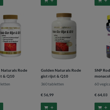
 Naturals Rode
Golden Naturals Rode
SNP Rode
jst & Q10
gist rijst & Q10
monacoli
letten
360 tabletten
60 vegic
€ 56
,99
€ 64
,03