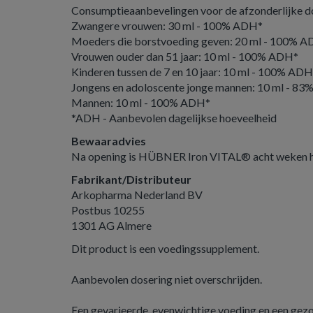
Consumptieaanbevelingen voor de afzonderlijke 
Zwangere vrouwen: 30 ml - 100% ADH*
Moeders die borstvoeding geven: 20 ml - 100% 
Vrouwen ouder dan 51 jaar: 10 ml - 100% ADH*
Kinderen tussen de 7 en 10 jaar: 10 ml - 100% ADH
Jongens en adoloscente jonge mannen: 10 ml - 8
Mannen: 10 ml - 100% ADH*
*ADH - Aanbevolen dagelijkse hoeveelheid
Bewaaradvies
Na opening is HÜBNER Iron VITAL® acht weken 
Fabrikant/Distributeur
Arkopharma Nederland BV
Postbus 10255
1301 AG Almere
Dit product is een voedingssupplement.
Aanbevolen dosering niet overschrijden.
Een gevarieerde, evenwichtige voeding en een gezond