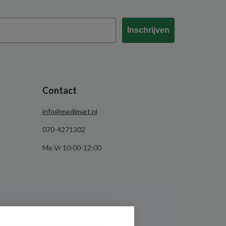
Inschrijven
Contact
info@medimart.nl
070-4271302
Ma-Vr 10:00-12:00