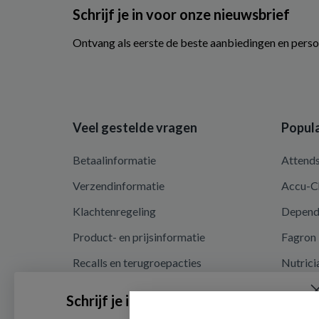
Schrijf je in voor onze nieuwsbrief
Ontvang als eerste de beste aanbiedingen en perso
Veel gestelde vragen
Popula
Betaalinformatie
Attend
Verzendinformatie
Accu-C
Klachtenregeling
Depen
Product- en prijsinformatie
Fagron
Recalls en terugroepacties
Nutrici
Privacy en cookieverklaring
Schrijf je in voor onze nieuwsbrief
Cookie instellingen