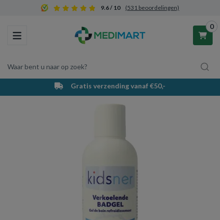
9.6 / 10
(531 beoordelingen)
0
Toggle navigation
Waar bent u naar op zoek?
Gratis verzending vanaf €50,-
Winkelwagen
Uw winkelwagen is leeg.
Vul hem met producten.