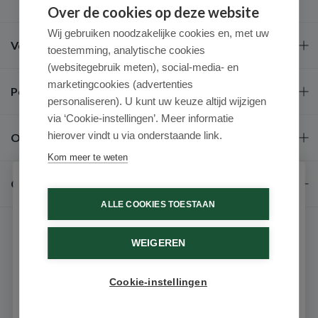
Over de cookies op deze website
Wij gebruiken noodzakelijke cookies en, met uw
Veel gestelde vragen
toestemming, analytische cookies
(websitegebruik meten), social-media- en
marketingcookies (advertenties
Populaire merken
personaliseren). U kunt uw keuze altijd wijzigen
via ‘Cookie-instellingen’. Meer informatie
hierover vindt u via onderstaande link.
Over ons
Kom meer te weten
Contact
Schrijf je in voor onze nieuwsbrief
ALLE COOKIES TOESTAAN
Ontvang als eerste de beste aanbiedingen en persoonlijk
advies
WEIGEREN
Voornaam
Cookie-instellingen
9.6 / 10
(531 beoordelingen)
Email