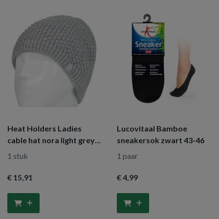
Heat Holders Ladies
Lucovitaal Bamboe
cable hat nora light grey
sneakersok zwart 43-46
one size
1 stuk
1 paar
€ 15
,91
€ 4
,99