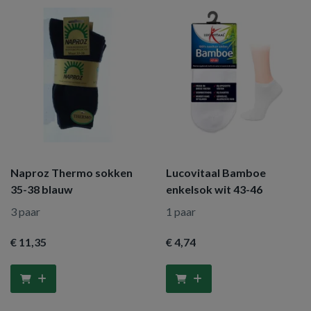
Naproz Thermo sokken
Lucovitaal Bamboe
35-38 blauw
enkelsok wit 43-46
3 paar
1 paar
€ 11
,35
€ 4
,74