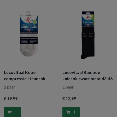
Lucovitaal Koper
Lucovitaal Bamboe
compressie steunsok
kniesok zwart maat 43-46
maat 36-41 wit
1 paar
1 paar
€ 19
,99
€ 12
,99