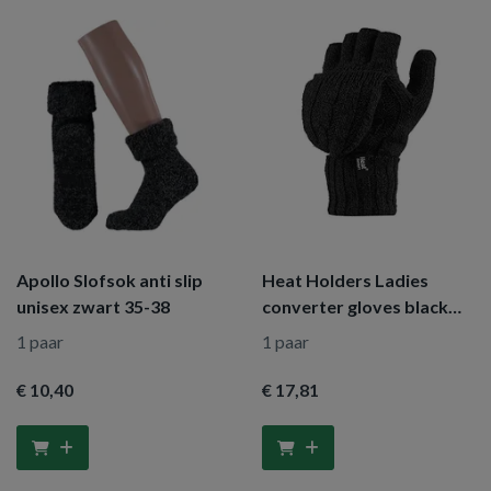
Apollo Slofsok anti slip
Heat Holders Ladies
unisex zwart 35-38
converter gloves black
one size
1 paar
1 paar
€ 10
,40
€ 17
,81