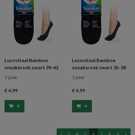
Lucovitaal Bamboe
Lucovitaal Bamboe
sneakersok zwart 39-42
sneakersok zwart 35-38
1 paar
1 paar
€ 4
,99
€ 4
,99
<
3
4
5
6
7
8
9
>