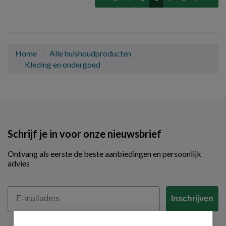
Home
Alle huishoudproducten
Kleding en ondergoed
Schrijf je in voor onze nieuwsbrief
Ontvang als eerste de beste aanbiedingen en persoonlijk
advies
Email
Inschrijven