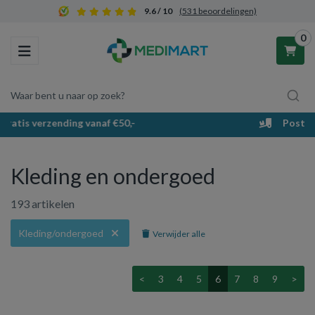
9.6 / 10
(531 beoordelingen)
0
Toggle navigation
Waar bent u naar op zoek?
PostNL bezorging & afhaalpunten
Winkelwagen
Kleding en ondergoed
Uw winkelwagen is leeg.
193 artikelen
Vul hem met producten.
Kleding/ondergoed
Verwijder alle
<
3
4
5
6
7
8
9
>