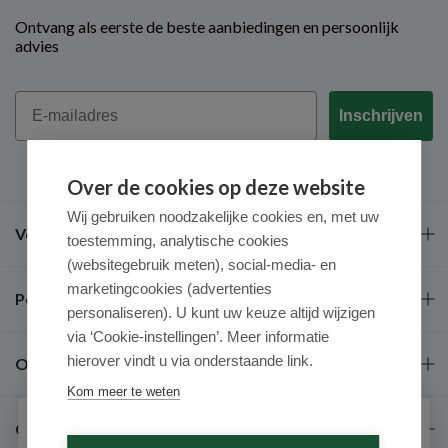
Ontvang als eerste de beste aanbiedingen en persoonlijk
advies
Email
Inschrijven
Over de cookies op deze website
Wij gebruiken noodzakelijke cookies en, met uw
Veel gestelde vragen
toestemming, analytische cookies
(websitegebruik meten), social-media- en
marketingcookies (advertenties
Populaire merken
personaliseren). U kunt uw keuze altijd wijzigen
via ‘Cookie-instellingen’. Meer informatie
hierover vindt u via onderstaande link.
Over ons
Kom meer te weten
Contact
Schrijf je in voor onze nieuwsbrief