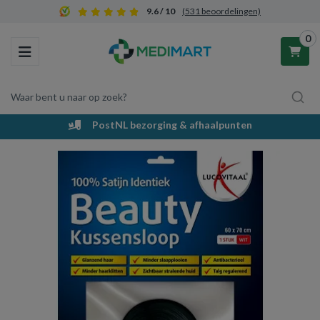
9.6 / 10
(531 beoordelingen)
0
Toggle navigation
Waar bent u naar op zoek?
PostNL bezorging & afhaalpunten
Winkelwagen
Uw winkelwagen is leeg.
Vul hem met producten.