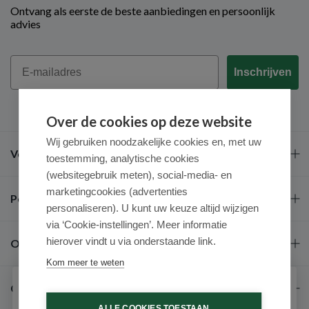
Ontvang als eerste de beste aanbiedingen en persoonlijk
advies
Email
Inschrijven
Over de cookies op deze website
Wij gebruiken noodzakelijke cookies en, met uw
Veel gestelde vragen
toestemming, analytische cookies
(websitegebruik meten), social-media- en
marketingcookies (advertenties
Populaire merken
personaliseren). U kunt uw keuze altijd wijzigen
via ‘Cookie-instellingen’. Meer informatie
hierover vindt u via onderstaande link.
Over ons
Kom meer te weten
Contact
Schrijf je in voor onze nieuwsbrief
ALLE COOKIES TOESTAAN