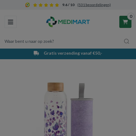
9.6 / 10
(531 beoordelingen)
0
Toggle navigation
Waar bent u naar op zoek?
Gratis verzending vanaf €50,-
Winkelwagen
Uw winkelwagen is leeg.
Vul hem met producten.