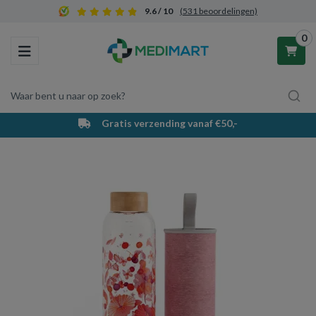
9.6 / 10
(531 beoordelingen)
0
Toggle navigation
Waar bent u naar op zoek?
Gratis verzending vanaf €50,-
Winkelwagen
Uw winkelwagen is leeg.
Vul hem met producten.