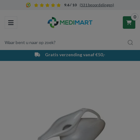
9.6 / 10
(531 beoordelingen)
0
Toggle navigation
Waar bent u naar op zoek?
Gratis verzending vanaf €50,-
Winkelwagen
Uw winkelwagen is leeg.
Vul hem met producten.