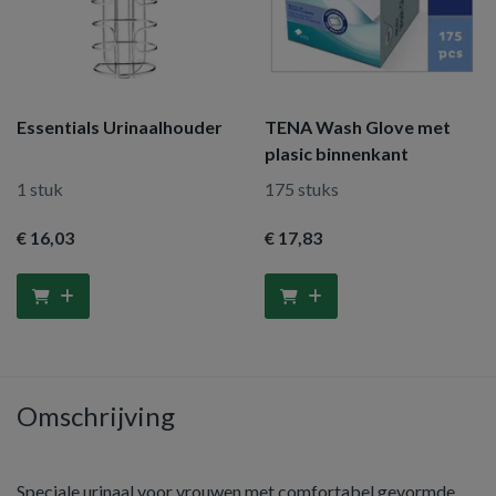
Essentials Urinaalhouder
TENA Wash Glove met
plasic binnenkant
1 stuk
175 stuks
€ 16
,03
€ 17
,83
Omschrijving
Speciale urinaal voor vrouwen met comfortabel gevormde