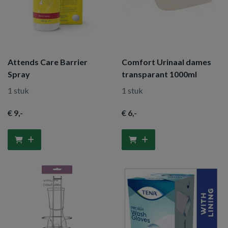
Attends Care Barrier
Comfort Urinaal dames
Spray
transparant 1000ml
1 stuk
1 stuk
€ 9
,-
€ 6
,-