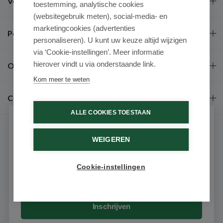
Veel gestelde vragen
toestemming, analytische cookies
(websitegebruik meten), social-media- en
marketingcookies (advertenties
Populaire merken
personaliseren). U kunt uw keuze altijd wijzigen
via ‘Cookie-instellingen’. Meer informatie
hierover vindt u via onderstaande link.
Over ons
Kom meer te weten
Contact
ALLE COOKIES TOESTAAN
Schrijf je in voor onze nieuwsbrief
WEIGEREN
Ontvang als eerste de beste aanbiedingen en persoonlijk
advies
Cookie-instellingen
Email
9.6 / 10
(531 beoordelingen)
© 2026 - Medimart.nl.
Inschrijven