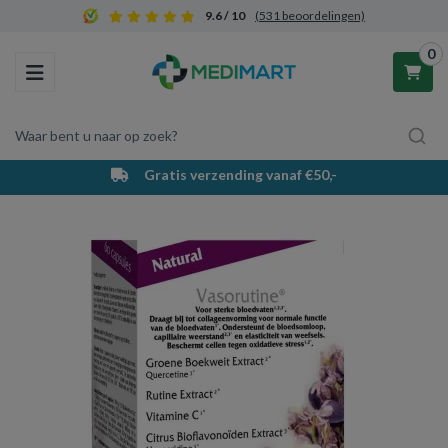
9.6 / 10
(531 beoordelingen)
0
Toggle navigation
Waar bent u naar op zoek?
Gratis verzending vanaf €50,-
Winkelwagen
Uw winkelwagen is leeg.
Vul hem met producten.