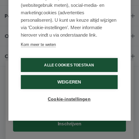
(websitegebruik meten), social-media- en
marketingcookies (advertenties
Populaire merken
personaliseren). U kunt uw keuze altijd wijzigen
via ‘Cookie-instellingen’. Meer informatie
hierover vindt u via onderstaande link.
Over ons
Kom meer te weten
Contact
ALLE COOKIES TOESTAAN
Schrijf je in voor onze nieuwsbrief
WEIGEREN
Ontvang als eerste de beste aanbiedingen en persoonlijk
advies
Cookie-instellingen
Email
9.6 / 10
(531 beoordelingen)
© 2026 - Medimart.nl.
Inschrijven