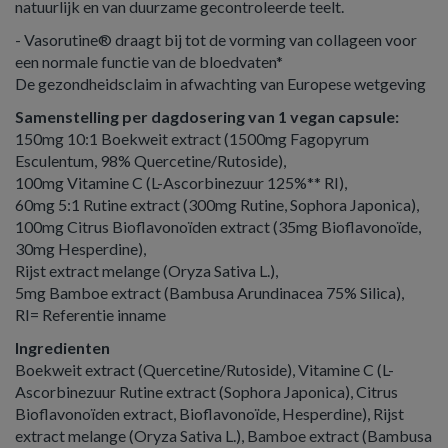
natuurlijk en van duurzame gecontroleerde teelt.
- Vasorutine® draagt bij tot de vorming van collageen voor
een normale functie van de bloedvaten*
De gezondheidsclaim in afwachting van Europese wetgeving
Samenstelling per dagdosering van 1 vegan capsule:
150mg 10:1 Boekweit extract (1500mg Fagopyrum
Esculentum, 98% Quercetine/Rutoside),
100mg Vitamine C (L-Ascorbinezuur 125%** RI),
60mg 5:1 Rutine extract (300mg Rutine, Sophora Japonica),
100mg Citrus Bioflavonoïden extract (35mg Bioflavonoïde,
30mg Hesperdine),
Rijst extract melange (Oryza Sativa L.),
5mg Bamboe extract (Bambusa Arundinacea 75% Silica),
RI= Referentie inname
Ingredienten
Boekweit extract (Quercetine/Rutoside), Vitamine C (L-
Ascorbinezuur Rutine extract (Sophora Japonica), Citrus
Bioflavonoïden extract, Bioflavonoïde, Hesperdine), Rijst
extract melange (Oryza Sativa L.), Bamboe extract (Bambusa