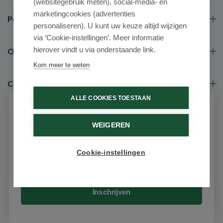
(websitegebruik meten), social-media- en
marketingcookies (advertenties
Populaire merken
personaliseren). U kunt uw keuze altijd wijzigen
via ‘Cookie-instellingen’. Meer informatie
hierover vindt u via onderstaande link.
Over ons
Kom meer te weten
Contact
ALLE COOKIES TOESTAAN
Schrijf je in voor onze nieuwsbrief
WEIGEREN
Ontvang als eerste de beste aanbiedingen en persoonlijk
advies
Cookie-instellingen
Email
9.6 / 10
(531 beoordelingen)
© 2026 - Medimart.nl.
Inschrijven