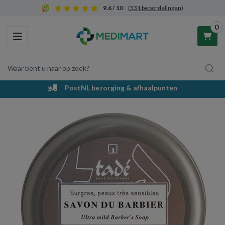
9.6 / 10
(531 beoordelingen)
0
Toggle navigation
Waar bent u naar op zoek?
PostNL bezorging & afhaalpunten
Winkelwagen
Uw winkelwagen is leeg.
Vul hem met producten.