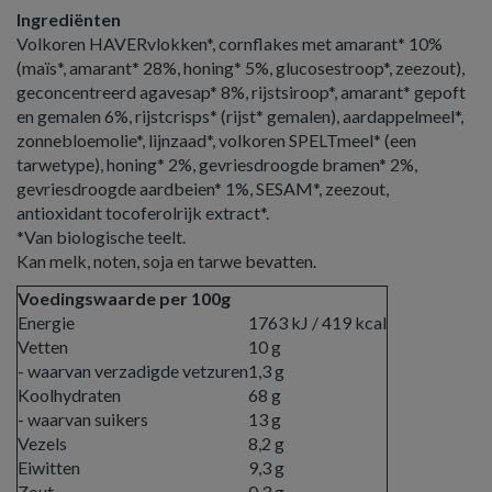
Ingrediënten
Volkoren HAVERvlokken*, cornflakes met amarant* 10%
(maïs*, amarant* 28%, honing* 5%, glucosestroop*, zeezout),
geconcentreerd agavesap* 8%, rijstsiroop*, amarant* gepoft
en gemalen 6%, rijstcrisps* (rijst* gemalen), aardappelmeel*,
zonnebloemolie*, lijnzaad*, volkoren SPELTmeel* (een
tarwetype), honing* 2%, gevriesdroogde bramen* 2%,
gevriesdroogde aardbeien* 1%, SESAM*, zeezout,
antioxidant tocoferolrijk extract*.
*Van biologische teelt.
Kan melk, noten, soja en tarwe bevatten.
Voedingswaarde per 100g
Energie
1763 kJ / 419 kcal
Vetten
10 g
- waarvan verzadigde vetzuren
1,3 g
Koolhydraten
68 g
- waarvan suikers
13 g
Vezels
8,2 g
Eiwitten
9,3 g
Zout
0,3 g