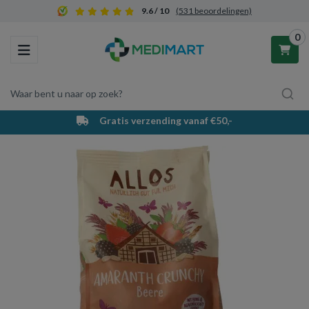
9.6 / 10
(531 beoordelingen)
0
Toggle navigation
Waar bent u naar op zoek?
Gratis verzending vanaf €50,-
Winkelwagen
Uw winkelwagen is leeg.
Vul hem met producten.