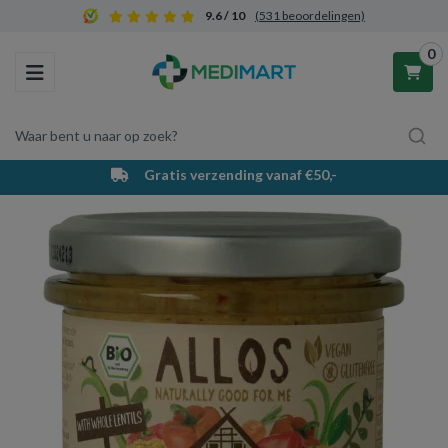
9.6 / 10
(531 beoordelingen)
0
Toggle navigation
Waar bent u naar op zoek?
Gratis verzending vanaf €50,-
Winkelwagen
Uw winkelwagen is leeg.
Vul hem met producten.