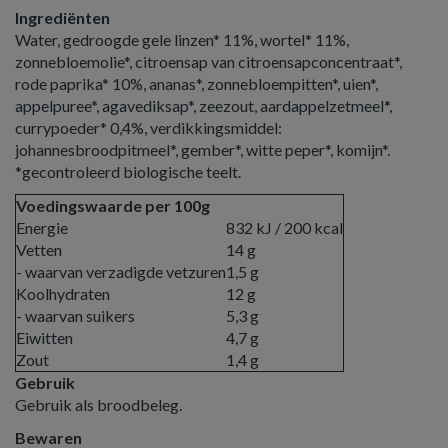
Ingrediënten
Water, gedroogde gele linzen* 11%, wortel* 11%,
zonnebloemolie*, citroensap van citroensapconcentraat*,
rode paprika* 10%, ananas*, zonnebloempitten*, uien*,
appelpuree*, agavediksap*, zeezout, aardappelzetmeel*,
currypoeder* 0,4%, verdikkingsmiddel:
johannesbroodpitmeel*, gember*, witte peper*, komijn*.
*gecontroleerd biologische teelt.
Voedingswaarde per 100g
Energie
832 kJ / 200 kcal
Vetten
14 g
- waarvan verzadigde vetzuren
1,5 g
Koolhydraten
12 g
- waarvan suikers
5,3 g
Eiwitten
4,7 g
Zout
1,4 g
Gebruik
Gebruik als broodbeleg.
Bewaren