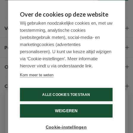
Over de cookies op deze website
Wij gebruiken noodzakelijke cookies en, met uw
Veel gestelde vragen
toestemming, analytische cookies
(websitegebruik meten), social-media- en
marketingcookies (advertenties
Populaire merken
personaliseren). U kunt uw keuze altijd wijzigen
via ‘Cookie-instellingen’. Meer informatie
hierover vindt u via onderstaande link.
Over ons
Kom meer te weten
Contact
ALLE COOKIES TOESTAAN
Schrijf je in voor onze nieuwsbrief
WEIGEREN
Ontvang als eerste de beste aanbiedingen en persoonlijk
advies
Cookie-instellingen
Email
9.6 / 10
(531 beoordelingen)