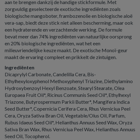
aan te brengen dankzij de handige stickformule. Met
zorgvuldig geselecteerde exotische ingrediënten zoals
biologische mangoboter, frambozenolie en biologische aloë
vera-sap, biedt deze stick niet alleen bescherming, maar ook
een hydraterende en verzachtende werking. De formule
bevat meer dan 74% ingrediënten van natuurlijke oorsprong
en 20% biologische ingrediënten, wat het een
milieuvriendelijke keuze maakt. De exotische Monoï-geur
maakt de ervaring compleet en prikkelt de zintuigen.
Ingrediënten
Dicaprylyl Carbonate, Candelilla Cera, Bis-
Ethylhexyloxyphenol Methoxyphenyl Triazine, Diethylamino
Hydroxybenzoyl Hexyl Benzoate, Stearyl Stearate, Olea
Europaea Fruit Oil*, Ricinus Communis Seed Oil*, Ethylhexyl
Triazone, Butyrospermum Parkii Butter*, Mangifera Indica
Seed Butter*, Copernicia Cerifera Cera, Rhus Verniciua Peel
Cera, Oryza Sativa Bran Oil, Vegetable/Olus Oil, Parfum,
Rubus Idaeus Seed Oil*, Helianthus Annuus Seed Wax, Oryza
Sativa Bran Wax, Rhus Verniciua Peel Wax, Helianthus Annuus
Seed Oil, Tocopherol.