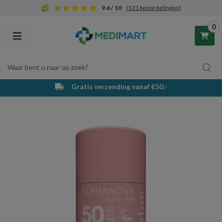
9.6 / 10
(531 beoordelingen)
0
Toggle navigation
Waar bent u naar op zoek?
Gratis verzending vanaf €50,-
Winkelwagen
Uw winkelwagen is leeg.
Vul hem met producten.