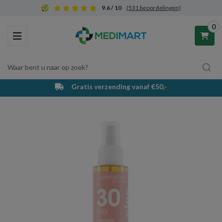
9.6 / 10
(531 beoordelingen)
0
Toggle navigation
Waar bent u naar op zoek?
Gratis verzending vanaf €50,-
Winkelwagen
Uw winkelwagen is leeg.
Vul hem met producten.