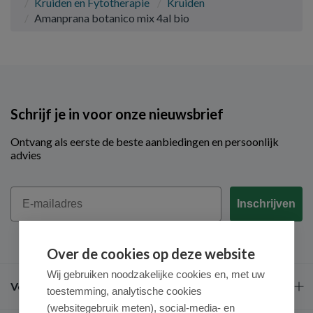
Kruiden en Fytotherapie
Kruiden
Amanprana botanico mix 4al bio
Schrijf je in voor onze nieuwsbrief
Ontvang als eerste de beste aanbiedingen en persoonlijk
advies
Email
Inschrijven
Over de cookies op deze website
Wij gebruiken noodzakelijke cookies en, met uw
Veel gestelde vragen
toestemming, analytische cookies
(websitegebruik meten), social-media- en