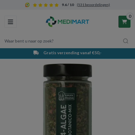
9.6 / 10
(531 beoordelingen)
0
Toggle navigation
Waar bent u naar op zoek?
Gratis verzending vanaf €50,-
Winkelwagen
Uw winkelwagen is leeg.
Vul hem met producten.