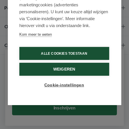
marketingcookies (advertenties
Populaire merken
personaliseren). U kunt uw keuze altijd wijzigen
via ‘Cookie-instellingen’. Meer informatie
hierover vindt u via onderstaande link.
Over ons
Kom meer te weten
Contact
ALLE COOKIES TOESTAAN
Schrijf je in voor onze nieuwsbrief
WEIGEREN
Ontvang als eerste de beste aanbiedingen en persoonlijk
advies
Cookie-instellingen
Email
9.6 / 10
(531 beoordelingen)
© 2026 - Medimart.nl.
Inschrijven