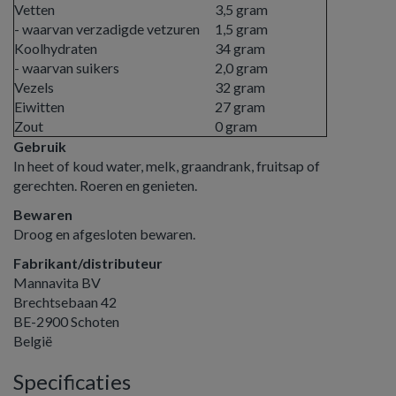
Vetten
3,5 gram
- waarvan verzadigde vetzuren
1,5 gram
Koolhydraten
34 gram
- waarvan suikers
2,0 gram
Vezels
32 gram
Eiwitten
27 gram
Zout
0 gram
Gebruik
In heet of koud water, melk, graandrank, fruitsap of
gerechten. Roeren en genieten.
Bewaren
Droog en afgesloten bewaren.
Fabrikant/distributeur
Mannavita BV
Brechtsebaan 42
BE-2900 Schoten
België
Specificaties