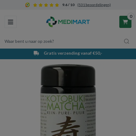
9.6 / 10
(531 beoordelingen)
0
Toggle navigation
Waar bent u naar op zoek?
ing vanaf €50,-
PostNL bezorging & 
Winkelwagen
Uw winkelwagen is leeg.
Vul hem met producten.