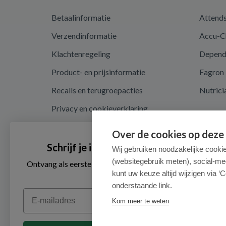
Betaalinformatie
Attend
Verzendinformatie
Accu-C
Klachtenregeling
Depen
Product- en prijsinformatie
Fagron
Recalls en terugroepacties
Nutrici
Privacy en cookieverklaring
Cookie instellingen
Over de cookies op deze
Algemene voorwaarden
Schrijf je in voor onze nieuwsbrief
Wij gebruiken noodzakelijke cooki
(websitegebruik meten), social-me
Herroepingsrecht en retouren
Ontvang als eerste de beste aanbiedingen en persoonlijk
advies
kunt uw keuze altijd wijzigen via ‘C
onderstaande link.
Email
Kom meer te weten