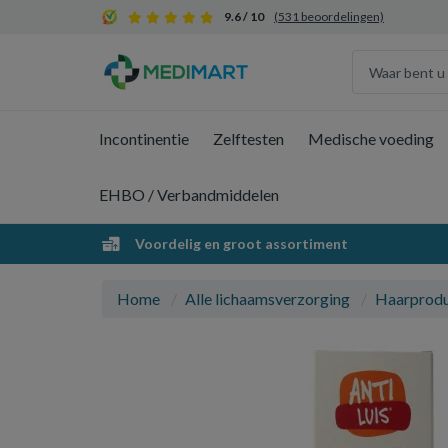
9.6 / 10
(531 beoordelingen)
Incontinentie
Zelftesten
Medische voeding
EHBO / Verbandmiddelen
Voordelig en groot assortiment
Home
Alle lichaamsverzorging
Haarprod