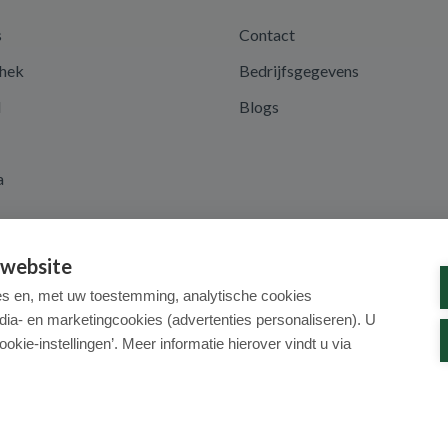
s
Contact
hek
Bedrijfsgegevens
d
Blogs
a
 website
es en, met uw toestemming, analytische cookies
dia- en marketingcookies (advertenties personaliseren). U
ookie-instellingen’. Meer informatie hierover vindt u via