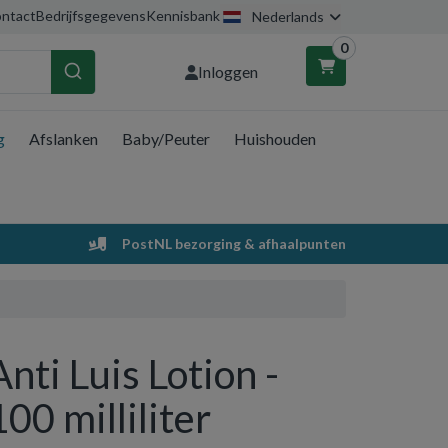
ntact
Bedrijfsgegevens
Kennisbank
Nederlands
0
Inloggen
g
Afslanken
Baby/Peuter
Huishouden
nkelwagen
Uw winkelwagen is leeg.
PostNL bezorging & afhaalpunten
Vul hem met producten.
Anti Luis Lotion -
100 milliliter