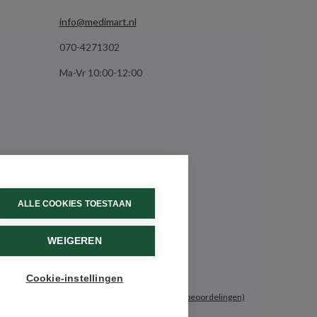
info@medimart.nl
070-4271302
Ma-Vr 10:00-12:00
ALLE COOKIES TOESTAAN
WEIGEREN
Cookie-instellingen
9.6 / 10
(531 beoordelingen)