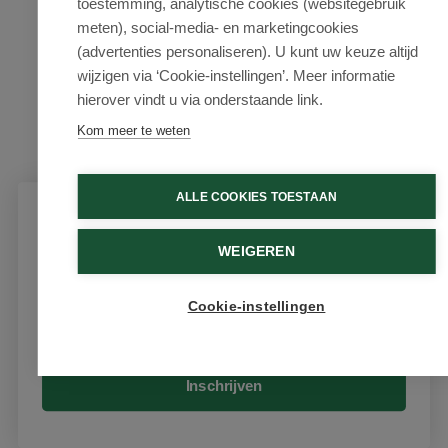
toestemming, analytische cookies (websitegebruik
meten), social-media- en marketingcookies
(advertenties personaliseren). U kunt uw keuze altijd
wijzigen via ‘Cookie-instellingen’. Meer informatie
hierover vindt u via onderstaande link.
Kom meer te weten
ALLE COOKIES TOESTAAN
Schrijf je in voor onze nieuwsbrief
WEIGEREN
Ontvang als eerste de beste aanbiedingen en persoonlijk
advies
Cookie-instellingen
Email
Inschrijven