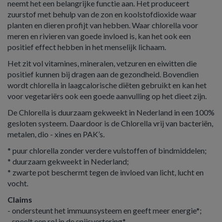
neemt het een belangrijke functie aan. Het produceert
zuurstof met behulp van de zon en koolstofdioxide waar
planten en dieren profijt van hebben. Waar chlorella voor
meren en rivieren van goede invloed is, kan het ook een
positief effect hebben in het menselijk lichaam.
Het zit vol vitamines, mineralen, vetzuren en eiwitten die
positief kunnen bij dragen aan de gezondheid. Bovendien
wordt chlorella in laagcalorische diëten gebruikt en kan het
voor vegetariërs ook een goede aanvulling op het dieet zijn.
De Chlorella is duurzaam gekweekt in Nederland in een 100%
gesloten systeem. Daardoor is de Chlorella vrij van bacteriën,
metalen, dio - xines en PAK’s.
* puur chlorella zonder verdere vulstoffen of bindmiddelen;
* duurzaam gekweekt in Nederland;
* zwarte pot beschermt tegen de invloed van licht, lucht en
vocht.
Claims
- ondersteunt het immuunsysteem en geeft meer energie*;
- speelt een rol in de spijsvertering*