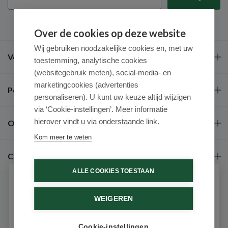
Over de cookies op deze website
Wij gebruiken noodzakelijke cookies en, met uw
Veel gestelde vragen
toestemming, analytische cookies
(websitegebruik meten), social-media- en
marketingcookies (advertenties
Populaire merken
personaliseren). U kunt uw keuze altijd wijzigen
via ‘Cookie-instellingen’. Meer informatie
hierover vindt u via onderstaande link.
Over ons
Kom meer te weten
Contact
ALLE COOKIES TOESTAAN
Schrijf je in voor onze nieuwsbrief
WEIGEREN
Ontvang als eerste de beste aanbiedingen en persoonlijk
advies
Cookie-instellingen
9.6 / 10
(531 beoordelingen)