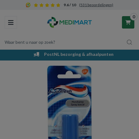
9.6 / 10
(531 beoordelingen)
0
Toggle navigation
Waar bent u naar op zoek?
PostNL bezorging & afhaalpunten
Winkelwagen
Uw winkelwagen is leeg.
Vul hem met producten.