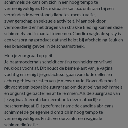
schimmels de kans om zich in een hoog tempo te
vermenigvuldigen. Deze situatie kan o.a. ontstaan bij een
verminderde weerstand, diabetes, menstruatie,
zwangerschap en seksuele activiteit. Maar ook door
vermoeidheid en het dragen van strakke kleding kunnen deze
schimmels snel in aantal toenemen. Candira vaginale spray is
een verzorgingsproduct dat snel helpt bij afscheiding, jeuk en
een branderig gevoel in de schaamstreek.
Hou je zuurgraad op peil
Je baarmoederhals scheidt continu een helder en vrijwel
reukloos vocht af. Dit houdt de binnenkant van je vagina
vochtig en reinigt je geslachtsorgaan van dode cellen en
achtergebleven resten van je menstruatie. Bovendien heeft
dit vocht een bepaalde zuurgraad om de groei van schimmels
en ongunstige bacteriën af te remmen. Als de zuurgraad van
je vagina afneemt, dan neemt ook deze natuurlijke
bescherming af. Dit geeft met name de candida abricans
schimmel de gelegenheid om zich in hoog tempo te
vermenigvuldigen. En dit veroorzaakt een vaginale
schimmelinfectie.