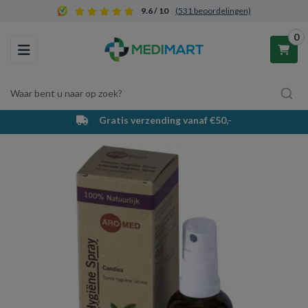
9.6 / 10
(531 beoordelingen)
0
Toggle navigation
Waar bent u naar op zoek?
Gratis verzending vanaf €50,-
Winkelwagen
Uw winkelwagen is leeg.
Vul hem met producten.