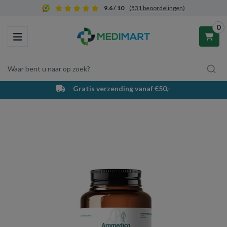
9.6 / 10
(531 beoordelingen)
0
Toggle navigation
Waar bent u naar op zoek?
Gratis verzending vanaf €50,-
Winkelwagen
Uw winkelwagen is leeg.
Vul hem met producten.