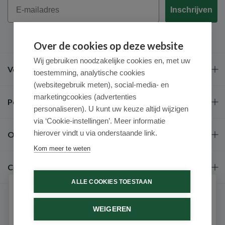
Email
Inschrijven
Over de cookies op deze website
Wij gebruiken noodzakelijke cookies en, met uw
Veel gestelde vragen
toestemming, analytische cookies
(websitegebruik meten), social-media- en
marketingcookies (advertenties
Populaire merken
personaliseren). U kunt uw keuze altijd wijzigen
via ‘Cookie-instellingen’. Meer informatie
hierover vindt u via onderstaande link.
Over ons
Kom meer te weten
Contact
ALLE COOKIES TOESTAAN
Schrijf je in voor onze nieuwsbrief
WEIGEREN
Ontvang als eerste de beste aanbiedingen en persoonlijk
advies