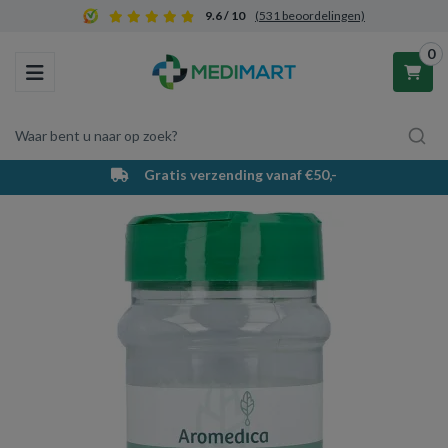
9.6 / 10
(531 beoordelingen)
0
Toggle navigation
Waar bent u naar op zoek?
Gratis verzending vanaf €50,-
Winkelwagen
Uw winkelwagen is leeg.
Vul hem met producten.