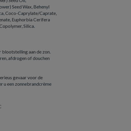
er) Seed Oil,
lower) Seed Wax, Behenyl
ca, Coco-Caprylate/Caprate,
enate, Euphorbia Cerifera
Copolymer, Silica.
blootstelling aan de zon.
eren, afdrogen of douchen
serieus gevaar voor de
neer u een zonnebrandcrème
C