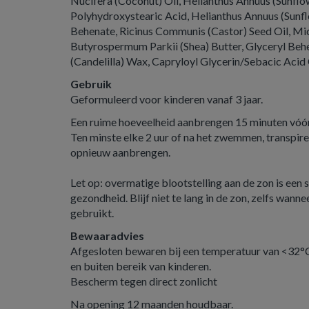
Nucifera (Coconut) Oil, Helianthus Annuus (Sunflow
Polyhydroxystearic Acid, Helianthus Annuus (Sunf
Behenate, Ricinus Communis (Castor) Seed Oil, Mi
Butyrospermum Parkii (Shea) Butter, Glyceryl Beh
(Candelilla) Wax, Capryloyl Glycerin/Sebacic Acid 
Gebruik
Geformuleerd voor kinderen vanaf 3 jaar.
Een ruime hoeveelheid aanbrengen 15 minuten vóór 
Ten minste elke 2 uur of na het zwemmen, transpir
opnieuw aanbrengen.
Let op: overmatige blootstelling aan de zon is een 
gezondheid. Blijf niet te lang in de zon, zelfs wan
gebruikt.
Bewaaradvies
Afgesloten bewaren bij een temperatuur van <32°
en buiten bereik van kinderen.
Bescherm tegen direct zonlicht
Na opening 12 maanden houdbaar.