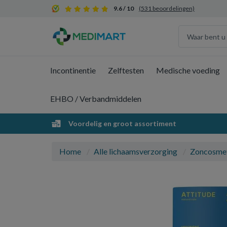
9.6 / 10
(531 beoordelingen)
Incontinentie
Zelftesten
Medische voeding
EHBO / Verbandmiddelen
Voordelig en groot assortiment
Home
Alle lichaamsverzorging
Zoncosme