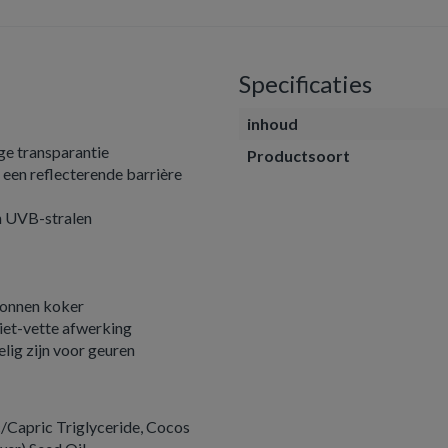
Specificaties
inhoud
ge transparantie
Productsoort
t een reflecterende barrière
n UVB-stralen
tonnen koker
iet-vette afwerking
ig zijn voor geuren
ic/Capric Triglyceride, Cocos