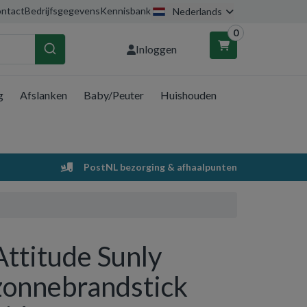
ntact
Bedrijfsgegevens
Kennisbank
Nederlands
0
Inloggen
g
Afslanken
Baby/Peuter
Huishouden
nkelwagen
Uw winkelwagen is leeg.
PostNL bezorging & afhaalpunten
Vul hem met producten.
Attitude Sunly
zonnebrandstick