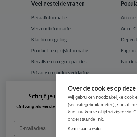
Veel gestelde vragen
Popula
Betaalinformatie
Attend
Verzendinformatie
Accu-C
Klachtenregeling
Depen
Product- en prijsinformatie
Fagron
Recalls en terugroepacties
Nutrici
Privacy en cookieverklaring
Cookie instellingen
Over de cookies op deze
Algemene voorwaarden
Schrijf je in voor onze nieuwsbrief
Wij gebruiken noodzakelijke cooki
(websitegebruik meten), social-me
Herroepingsrecht en retouren
Ontvang als eerste de beste aanbiedingen en persoonlijk
advies
kunt uw keuze altijd wijzigen via ‘C
onderstaande link.
Email
Kom meer te weten