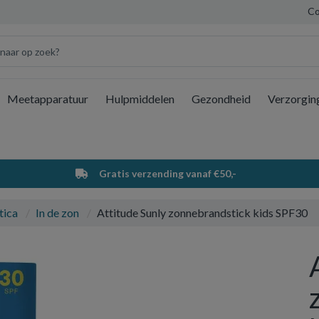
Co
Meetapparatuur
Hulpmiddelen
Gezondheid
Verzorgin
Wi
Gratis verzending vanaf €50,-
tica
In de zon
Attitude Sunly zonnebrandstick kids SPF30