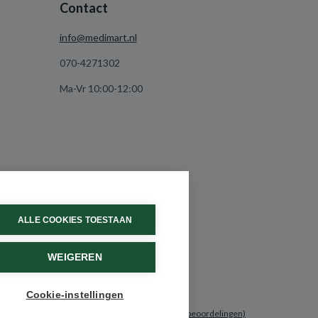
Contact
info@medimart.nl
070-4271302
Ma-Vr 10:00-12:00
ALLE COOKIES TOESTAAN
WEIGEREN
Cookie-instellingen
9.6 / 10
(531 beoordelingen)