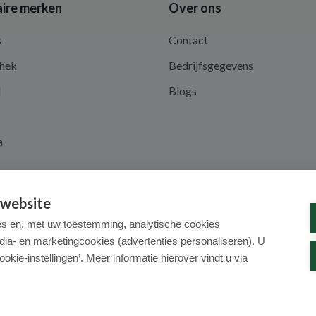
ire merken
Over ons
s
Contact
hek
Bedrijfsgegevens
d
Blogs
a
 website
es en, met uw toestemming, analytische cookies
dia- en marketingcookies (advertenties personaliseren). U
ookie-instellingen’. Meer informatie hierover vindt u via