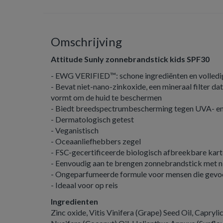
Omschrijving
Attitude Sunly zonnebrandstick kids SPF30
- EWG VERIFIED™: schone ingrediënten en volledi
- Bevat niet-nano-zinkoxide, een mineraal filter da
vormt om de huid te beschermen
- Biedt breedspectrumbescherming tegen UVA- e
- Dermatologisch getest
- Veganistisch
- Oceaanliefhebbers zegel
- FSC-gecertificeerde biologisch afbreekbare kar
- Eenvoudig aan te brengen zonnebrandstick met n
- Ongeparfumeerde formule voor mensen die gevoel
- Ideaal voor op reis
Ingredienten
Zinc oxide, Vitis Vinifera (Grape) Seed Oil, Capryl