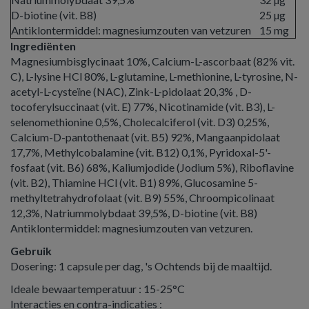
D-biotine (vit. B8)
25 µg
Antiklontermiddel: magnesiumzouten van vetzuren
15 mg
Ingrediënten
Magnesiumbisglycinaat 10%, Calcium-L-ascorbaat (82% vit.
C), L-lysine HCl 80%, L-glutamine, L-methionine, L-tyrosine, N-
acetyl-L-cysteïne (NAC), Zink-L-pidolaat 20,3% , D-
tocoferylsuccinaat (vit. E) 77%, Nicotinamide (vit. B3), L-
selenomethionine 0,5%, Cholecalciferol (vit. D3) 0,25%,
Calcium-D-pantothenaat (vit. B5) 92%, Mangaanpidolaat
17,7%, Methylcobalamine (vit. B12) 0,1%, Pyridoxal-5'-
fosfaat (vit. B6) 68%, Kaliumjodide (Jodium 5%), Riboflavine
(vit. B2), Thiamine HCl (vit. B1) 89%, Glucosamine 5-
methyltetrahydrofolaat (vit. B9) 55%, Chroompicolinaat
12,3%, Natriummolybdaat 39,5%, D-biotine (vit. B8)
Antiklontermiddel: magnesiumzouten van vetzuren.
Gebruik
Dosering: 1 capsule per dag, 's Ochtends bij de maaltijd.
Ideale bewaartemperatuur : 15-25°C
Interacties en contra-indicaties :