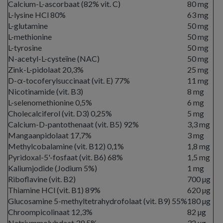
Calcium-L-ascorbaat (82% vit. C)
80 mg
L-lysine HCl 80%
63 mg
L-glutamine
50 mg
L-methionine
50 mg
L-tyrosine
50 mg
N-acetyl-L-cysteïne (NAC)
50 mg
Zink-L-pidolaat 20,3%
25 mg
D-α-tocoferylsuccinaat (vit. E) 77%
11 mg
Nicotinamide (vit. B3)
8 mg
L-selenomethionine 0,5%
6 mg
Cholecalciferol (vit. D3) 0,25%
5 mg
Calcium-D-pantothenaat (vit. B5) 92%
3,3 mg
Mangaanpidolaat 17,7%
3 mg
Methylcobalamine (vit. B12) 0,1%
1,8 mg
Pyridoxal-5'-fosfaat (vit. B6) 68%
1,5 mg
Kaliumjodide (Jodium 5%)
1 mg
Riboflavine (vit. B2)
700 µg
Thiamine HCl (vit. B1) 89%
620 µg
Glucosamine 5-methyltetrahydrofolaat (vit. B9) 55%
180 µg
Chroompicolinaat 12,3%
82 µg
Natriummolybdaat 39,5%
32 µg