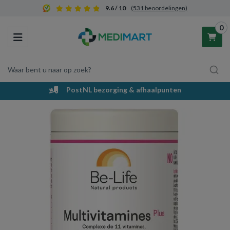
9.6 / 10
(531 beoordelingen)
0
Toggle navigation
Waar bent u naar op zoek?
PostNL bezorging & afhaalpunten
Winkelwagen
Uw winkelwagen is leeg.
Vul hem met producten.