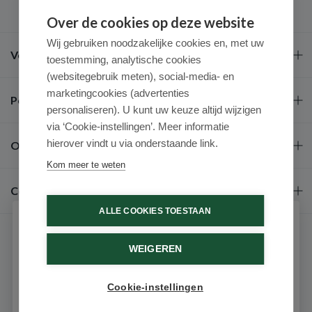
Over de cookies op deze website
Wij gebruiken noodzakelijke cookies en, met uw
Veel gestelde vragen
toestemming, analytische cookies
(websitegebruik meten), social-media- en
marketingcookies (advertenties
Populaire merken
personaliseren). U kunt uw keuze altijd wijzigen
via ‘Cookie-instellingen’. Meer informatie
hierover vindt u via onderstaande link.
Over ons
Kom meer te weten
Contact
ALLE COOKIES TOESTAAN
Schrijf je in voor onze nieuwsbrief
WEIGEREN
Ontvang als eerste de beste aanbiedingen en persoonlijk
advies
Cookie-instellingen
Email
9.6 / 10
(531 beoordelingen)