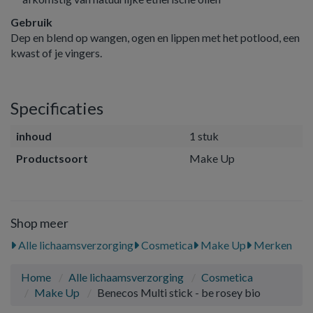
Gebruik
Dep en blend op wangen, ogen en lippen met het potlood, een
kwast of je vingers.
Specificaties
inhoud
1 stuk
Productsoort
Make Up
Shop meer
Alle lichaamsverzorging
Cosmetica
Make Up
Merken
Home
Alle lichaamsverzorging
Cosmetica
Make Up
Benecos Multi stick - be rosey bio