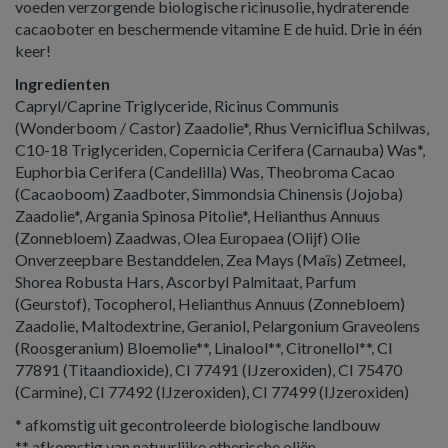
voeden verzorgende biologische ricinusolie, hydraterende
cacaoboter en beschermende vitamine E de huid. Drie in één
keer!
Ingredienten
Capryl/Caprine Triglyceride, Ricinus Communis
(Wonderboom / Castor) Zaadolie*, Rhus Verniciflua Schilwas,
C10-18 Triglyceriden, Copernicia Cerifera (Carnauba) Was*,
Euphorbia Cerifera (Candelilla) Was, Theobroma Cacao
(Cacaoboom) Zaadboter, Simmondsia Chinensis (Jojoba)
Zaadolie*, Argania Spinosa Pitolie*, Helianthus Annuus
(Zonnebloem) Zaadwas, Olea Europaea (Olijf) Olie
Onverzeepbare Bestanddelen, Zea Mays (Maïs) Zetmeel,
Shorea Robusta Hars, Ascorbyl Palmitaat, Parfum
(Geurstof), Tocopherol, Helianthus Annuus (Zonnebloem)
Zaadolie, Maltodextrine, Geraniol, Pelargonium Graveolens
(Roosgeranium) Bloemolie**, Linalool**, Citronellol**, CI
77891 (Titaandioxide), CI 77491 (IJzeroxiden), CI 75470
(Carmine), CI 77492 (IJzeroxiden), CI 77499 (IJzeroxiden)
* afkomstig uit gecontroleerde biologische landbouw
** afkomstig van natuurlijke etherische oliën