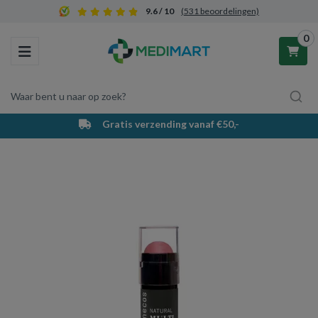
9.6 / 10
(531 beoordelingen)
0
Toggle navigation
Waar bent u naar op zoek?
Gratis verzending vanaf €50,-
Winkelwagen
Uw winkelwagen is leeg.
Vul hem met producten.