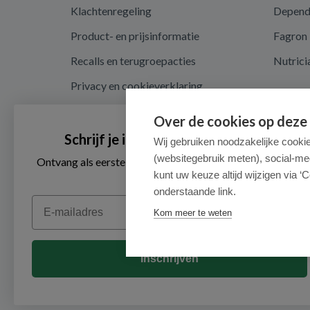
Klachtenregeling
Depen
Product- en prijsinformatie
Fagron
Recalls en terugroepacties
Nutrici
Privacy en cookieverklaring
Cookie instellingen
Over de cookies op deze
Algemene voorwaarden
Schrijf je in voor onze nieuwsbrief
Wij gebruiken noodzakelijke cooki
(websitegebruik meten), social-me
Herroepingsrecht en retouren
Ontvang als eerste de beste aanbiedingen en persoonlijk
advies
kunt uw keuze altijd wijzigen via ‘C
onderstaande link.
Email
Kom meer te weten
Inschrijven
© 2026 - Medimart.nl.