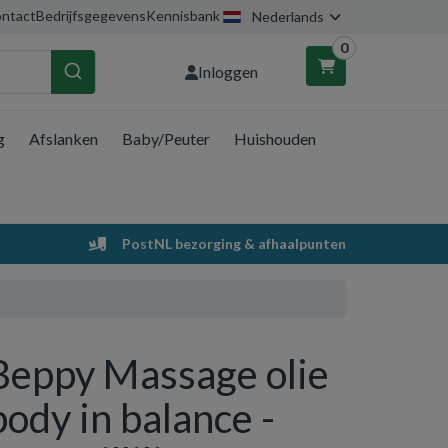
ntact
Bedrijfsgegevens
Kennisbank
Nederlands
0
Inloggen
g
Afslanken
Baby/Peuter
Huishouden
nkelwagen
Uw winkelwagen is leeg.
PostNL bezorging & afhaalpunten
Vul hem met producten.
Beppy Massage olie
body in balance -