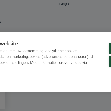
d
Blogs
a
 website
es en, met uw toestemming, analytische cookies
dia- en marketingcookies (advertenties personaliseren). U
ookie-instellingen’. Meer informatie hierover vindt u via