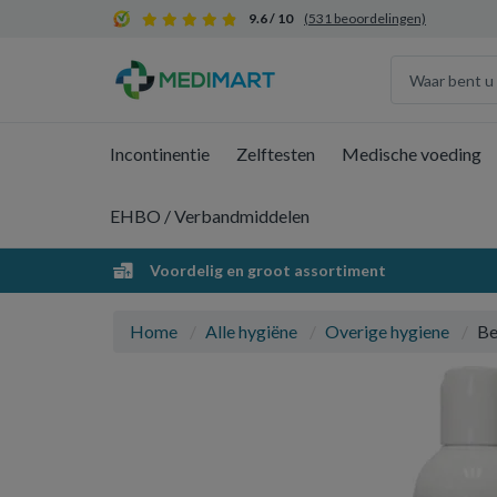
9.6 / 10
(531 beoordelingen)
Incontinentie
Zelftesten
Medische voeding
EHBO / Verbandmiddelen
Voordelig en groot assortiment
Home
Alle hygiëne
Overige hygiene
Be