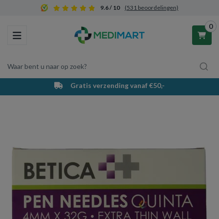
9.6 / 10
(531 beoordelingen)
0
Toggle navigation
Waar bent u naar op zoek?
Gratis verzending vanaf €50,-
Winkelwagen
Uw winkelwagen is leeg.
Vul hem met producten.