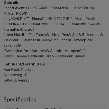
Gebruik
Sanofi Aventis ClikSTAR® - SoloStar® - JuniorSTAR® -
AllStar PRO®
Lilly KwikPen™ - HumaPen® MEMOIR™ - HumaPen®
LUXURA HD - HumaPen® LUXURA - HumaPen® SAVVIO -
HumaPen® Ergo II
Novo Nordisk FlexTouch® - NovoPen® 3, 4 & 5 - InnoLet® -
FlexPen® - Victoza® - NovoPen Echo® - Ozempic® -
Saxenda®
Owen Mumford Autopen® Classic - Autopen® 24
Berlin Chemie BerliPen® areo - BerliPen® junior
Fabrikant/Distributeur
Van Heek Medical
Macroweg 10
5804CL Venray
Specificaties
inhoud
100 stuks