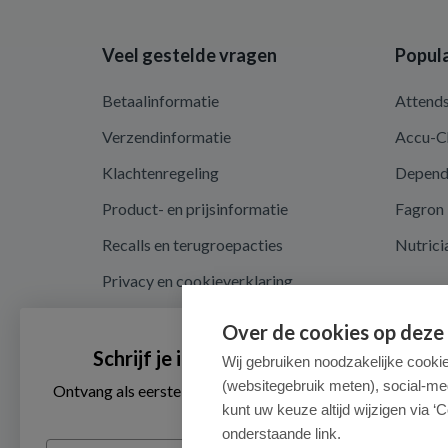
Veel gestelde vragen
Popula
Betaalinformatie
Attend
Verzendinformatie
Accu-C
Klachtenregeling
Depen
Product- en prijsinformatie
Fagron
Recalls en terugroepacties
Nutrici
Privacy en cookieverklaring
Cookie instellingen
Over de cookies op deze
Algemene voorwaarden
Schrijf je in voor onze nieuwsbrief
Wij gebruiken noodzakelijke cooki
(websitegebruik meten), social-me
Herroepingsrecht en retouren
Ontvang als eerste de beste aanbiedingen en persoonlijk
advies
kunt uw keuze altijd wijzigen via ‘C
onderstaande link.
Email