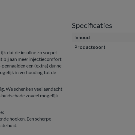
Specificaties
inhoud
Productsoort
ijk dat de insuline zo soepel
it bij aan meer injectiecomfort
-pennaalden een (extra) dunne
gelijk in verhouding tot de
ttig. We schenken veel aandacht
m huidschade zoveel mogelijk
e:
llende hoeken. Een scherpe
 de huid.