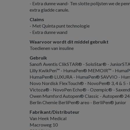
- Extra dunne wand- Ten slotte polijsten we de pen
extra gladde canule.
Claims
- Met Quinta punt technologie
- Extra dunne wand
Waarvoor wordt dit middel gebruikt
Toedienen van insuline
Gebruik
Sanofi Aventis ClikSTAR® - SoloStar® - JuniorS
Lilly KwikPen™ - HumaPen® MEMOIR™ - Huma
HumaPen® LUXURA - HumaPen® SAVVIO - Huma
Novo Nordisk FlexTouch® - NovoPen® 3, 4 & 5 - 
Victoza® - NovoPen Echo® - Ozempic® - Saxen
Owen Mumford Autopen® Classic - Autopen® 24
Berlin Chemie BerliPen® areo - BerliPen® junior
Fabrikant/Distributeur
Van Heek Medical
Macroweg 10