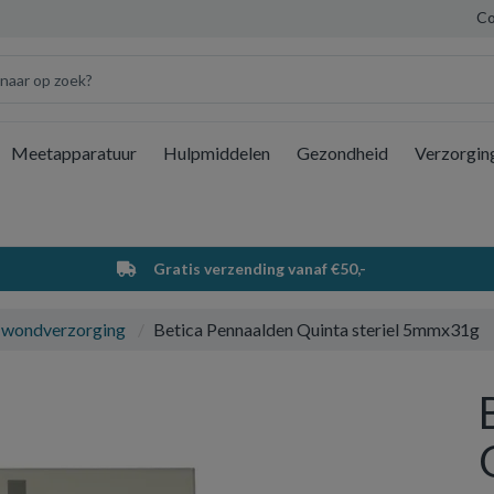
Co
Meetapparatuur
Hulpmiddelen
Gezondheid
Verzorgin
Wi
Gratis verzending vanaf €50,-
 wondverzorging
Betica Pennaalden Quinta steriel 5mmx31g