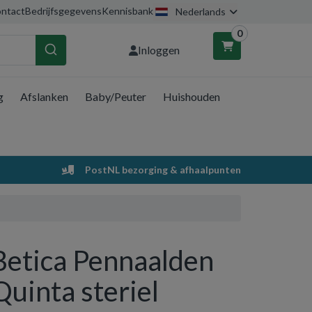
ntact
Bedrijfsgegevens
Kennisbank
Nederlands
0
Inloggen
g
Afslanken
Baby/Peuter
Huishouden
nkelwagen
Uw winkelwagen is leeg.
PostNL bezorging & afhaalpunten
Vul hem met producten.
Betica Pennaalden
Quinta steriel