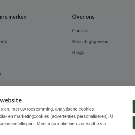
ire merken
Over ons
s
Contact
hek
Bedrijfsgegevens
d
Blogs
a
 website
es en, met uw toestemming, analytische cookies
dia- en marketingcookies (advertenties personaliseren). U
ookie-instellingen’. Meer informatie hierover vindt u via