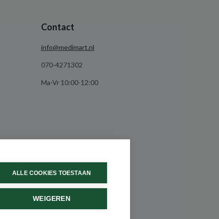
Contact
info@medimart.nl
070-4271302
Ma-Vr 10:00-12:00
ALLE COOKIES TOESTAAN
WEIGEREN