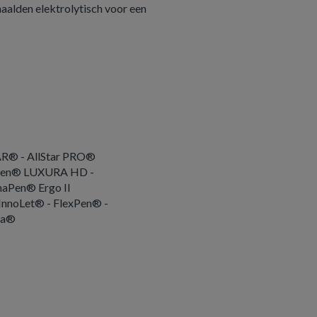
naalden elektrolytisch voor een
TAR® - AllStar PRO®
Pen® LUXURA HD -
Pen® Ergo II
InnoLet® - FlexPen® -
da®