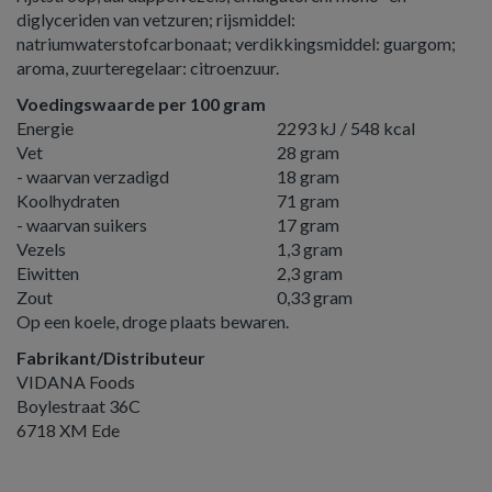
diglyceriden van vetzuren; rijsmiddel:
natriumwaterstofcarbonaat; verdikkingsmiddel: guargom;
aroma, zuurteregelaar: citroenzuur.
Voedingswaarde per 100 gram
Energie
2293 kJ / 548 kcal
Vet
28 gram
- waarvan verzadigd
18 gram
Koolhydraten
71 gram
- waarvan suikers
17 gram
Vezels
1,3 gram
Eiwitten
2,3 gram
Zout
0,33 gram
Op een koele, droge plaats bewaren.
Fabrikant/Distributeur
VIDANA Foods
Boylestraat 36C
6718 XM Ede