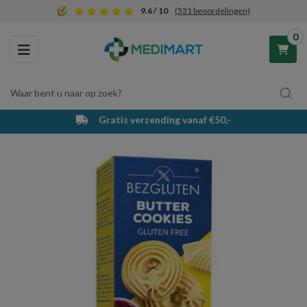
9.6 / 10
(531 beoordelingen)
0
Toggle navigation
Waar bent u naar op zoek?
Gratis verzending vanaf €50,-
Winkelwagen
Uw winkelwagen is leeg.
Vul hem met producten.