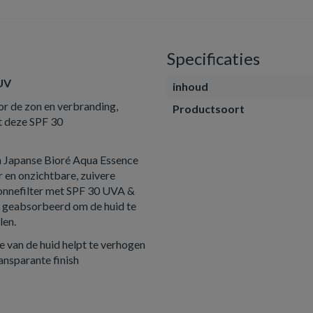
Specificaties
 UV
inhoud
r de zon en verbranding,
Productsoort
t deze SPF 30
 Japanse Bioré Aqua Essence
 en onzichtbare, zuivere
onnefilter met SPF 30 UVA &
k geabsorbeerd om de huid te
len.
e van de huid helpt te verhogen
ransparante finish