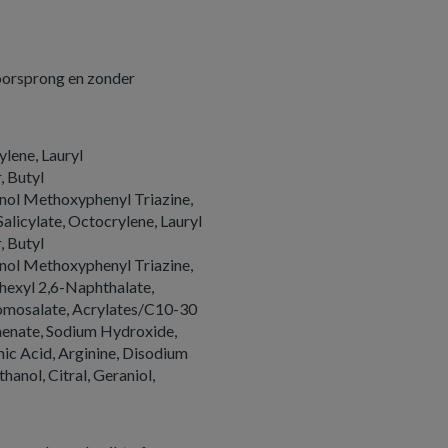
 oorsprong en zonder
ylene, Lauryl
 Butyl
ol Methoxyphenyl Triazine,
alicylate, Octocrylene, Lauryl
 Butyl
ol Methoxyphenyl Triazine,
hexyl 2,6-Naphthalate,
Homosalate, Acrylates/C10-30
henate, Sodium Hydroxide,
mic Acid, Arginine, Disodium
nol, Citral, Geraniol,