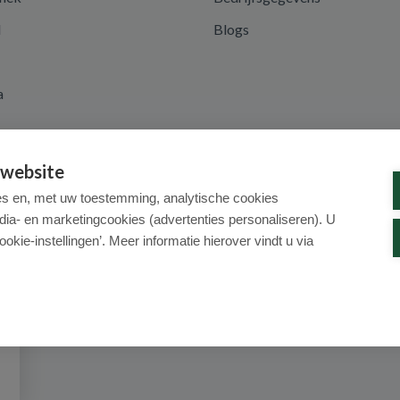
d
Blogs
a
 website
es en, met uw toestemming, analytische cookies
dia- en marketingcookies (advertenties personaliseren). U
ookie-instellingen’. Meer informatie hierover vindt u via