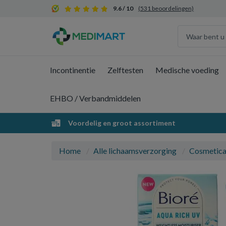
9.6 / 10
(531 beoordelingen)
Incontinentie
Zelftesten
Medische voeding
EHBO / Verbandmiddelen
Voordelig en groot assortiment
Home
Alle lichaamsverzorging
Cosmetic