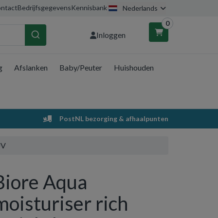
ntact
Bedrijfsgegevens
Kennisbank
Nederlands
0
Inloggen
g
Afslanken
Baby/Peuter
Huishouden
nkelwagen
Uw winkelwagen is leeg.
PostNL bezorging & afhaalpunten
Vul hem met producten.
UV
Biore Aqua
moisturiser rich