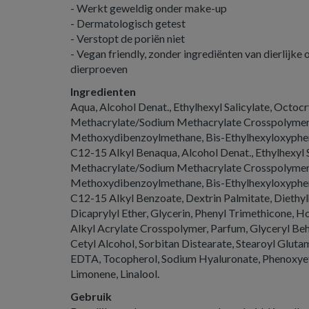
- Werkt geweldig onder make-up
- Dermatologisch getest
- Verstopt de poriën niet
- Vegan friendly, zonder ingrediënten van dierlijke
dierproeven
Ingredienten
Aqua, Alcohol Denat., Ethylhexyl Salicylate, Octocr
Methacrylate/Sodium Methacrylate Crosspolymer,
Methoxydibenzoylmethane, Bis-Ethylhexyloxyphen
C12-15 Alkyl Benaqua, Alcohol Denat., Ethylhexyl S
Methacrylate/Sodium Methacrylate Crosspolymer,
Methoxydibenzoylmethane, Bis-Ethylhexyloxyphen
C12-15 Alkyl Benzoate, Dextrin Palmitate, Diethyl
Dicaprylyl Ether, Glycerin, Phenyl Trimethicone, 
Alkyl Acrylate Crosspolymer, Parfum, Glyceryl Be
Cetyl Alcohol, Sorbitan Distearate, Stearoyl Gluta
EDTA, Tocopherol, Sodium Hyaluronate, Phenoxyetha
Limonene, Linalool.
Gebruik