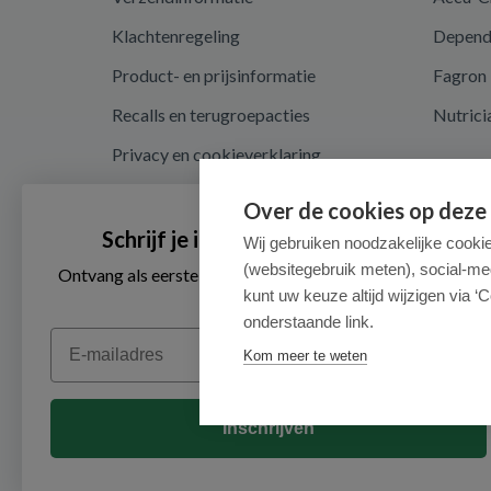
Klachtenregeling
Depen
Product- en prijsinformatie
Fagron
Recalls en terugroepacties
Nutrici
Privacy en cookieverklaring
Cookie instellingen
Over de cookies op deze
Algemene voorwaarden
Schrijf je in voor onze nieuwsbrief
Wij gebruiken noodzakelijke cooki
(websitegebruik meten), social-me
Herroepingsrecht en retouren
Ontvang als eerste de beste aanbiedingen en persoonlijk
advies
kunt uw keuze altijd wijzigen via ‘C
onderstaande link.
Email
Kom meer te weten
Inschrijven
© 2026 - Medimart.nl.