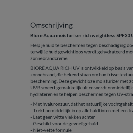
Omschrijving
Biore Aqua moisturiser rich weightless SPF30
Help je huid te beschermen tegen beschadiging doo
terwijl je huid gewichtloos wordt gehydrateerd me
zonnebrandcrème.
BIORÉ AQUA RICH UV is ontwikkeld op basis van
zonnebrand, die bekend staan om hun frisse textuur
bescherming. Deze gewichtloze moisturizer met z
UVB smeert gemakkelijk uit en wordt onmiddellij
hydrateren en te helpen beschermen tegen UV-stra
- Met hyaluronzuur, dat het natuurlijke vochtgehalt
- Trekt onmiddellijk in op alle huidtinten met een t
- Laat geen witte vlekken achter
- Geschikt voor de gevoelige huid
- Niet-vette formule